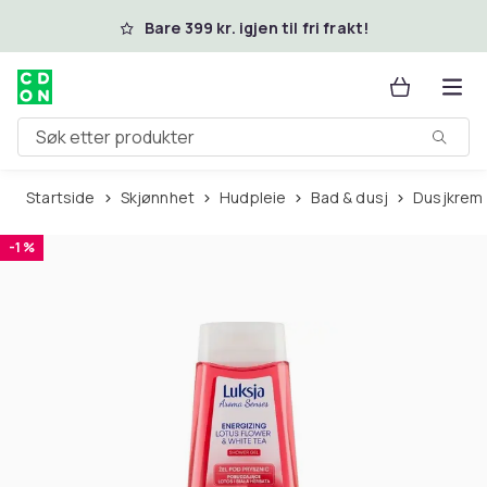
Hopp til hovedinnhold
Bare 399 kr. igjen til fri frakt!
Søk etter produkter
Startside
Skjønnhet
Hudpleie
Bad & dusj
Dusjkrem
-1 %