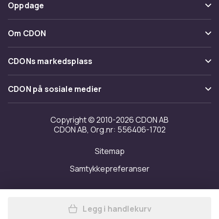
Betaling
Oppdage
Angre & returner her
Levering
Kategorier
Kontakt oss
Om CDON
Vilkår & policy
Varemerker
Om oss
Tilbakekallinger
CDONs markedsplass
Guider
Kundeanmeldelser
Merchant Help Center
CDON på sosiale medier
Jobbe på CDON
Investor relations
Copyright © 2010-2026 CDON AB
CDON AB, Org.nr: 556406-1702
Tilgjengelighet
Sitemap
Samtykkepreferanser
Legg i handlekurv
Legg Luksja Aroma Senses Ge