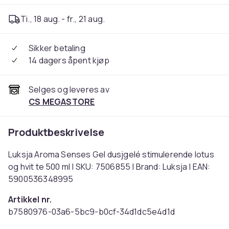
Ti., 18 aug. - fr., 21 aug.
Sikker betaling
14 dagers åpent kjøp
Selges og leveres av
CS MEGASTORE
Produktbeskrivelse
Luksja Aroma Senses Gel dusjgelé stimulerende lotus
og hvit te 500 ml | SKU: 7506855 | Brand: Luksja | EAN:
5900536348995
Artikkel nr.
b7580976-03a6-5bc9-b0cf-34d1dc5e4d1d