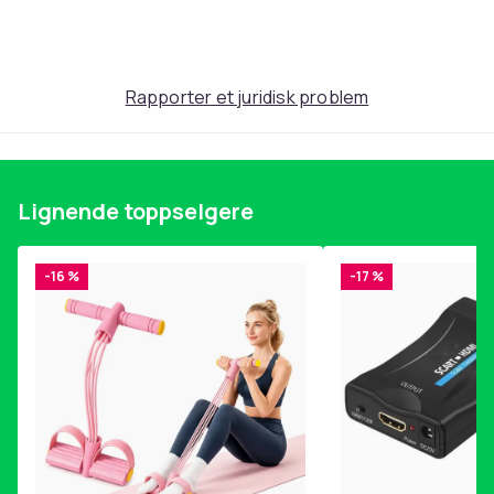
Produktsikkerhetsinformasjon
Rapporter et juridisk problem
Lignende toppselgere
-16 %
-17 %