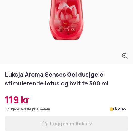
Luksja Aroma Senses Gel dusjgelé
stimulerende lotus og hvit te 500 ml
119 kr
Tidligere laveste pris:
120 kr
Få igjen
Legg i handlekurv
Legg Luksja Aroma Senses Ge