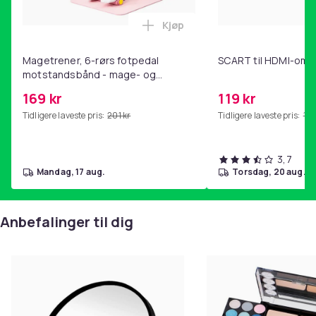
Kjøp
Legg Magetrener, 6-rørs fotp
Magetrener, 6-rørs fotpedal
SCART til HDMI-omf
motstandsbånd - mage- og
kjernetrening, yoga og
169 kr
119 kr
hjemmegymnastikk Pink
Tidligere laveste pris:
201 kr
Tidligere laveste pris:
143
3,7
mandag, 17 aug.
torsdag, 20 aug.
Anbefalinger til dig