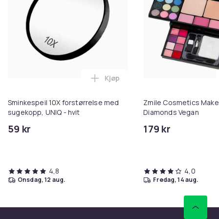
Kjøp
Legg Sminkespeil 10X forstørrel
Sminkespeil 10X forstørrelse med
Zmile Cosmetics Make
sugekopp, UNIQ - hvit
Diamonds Vegan
59 kr
179 kr
4,8
4,0
onsdag, 12 aug.
fredag, 14 aug.