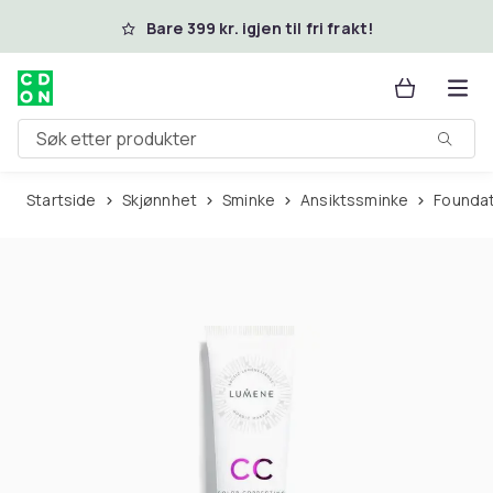
Hopp til hovedinnhold
Bare 399 kr. igjen til fri frakt!
Søk etter produkter
Startside
Skjønnhet
Sminke
Ansiktssminke
Founda