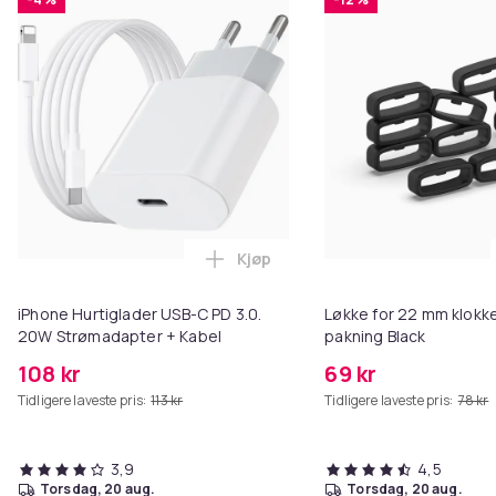
Kjøp
Legg iPhone Hurtiglader USB-C 
iPhone Hurtiglader USB-C PD 3.0.
Løkke for 22 mm klokke
20W Strømadapter + Kabel
pakning Black
108 kr
69 kr
Tidligere laveste pris:
113 kr
Tidligere laveste pris:
78 kr
3,9
4,5
torsdag, 20 aug.
torsdag, 20 aug.