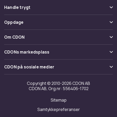
Vanlige spørsmål
Handle trygt
Spor pakke
Betaling
Oppdage
Angre & returner her
Levering
Kategorier
Kontakt oss
Om CDON
Vilkår & policy
Varemerker
Om oss
Tilbakekallinger
CDONs markedsplass
Guider
Kundeanmeldelser
Merchant Help Center
CDON på sosiale medier
Jobbe på CDON
Investor relations
Copyright © 2010-2026 CDON AB
CDON AB, Org.nr: 556406-1702
Tilgjengelighet
Sitemap
Samtykkepreferanser