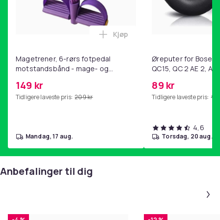
Kjøp
Legg Magetrener, 6-rørs fotp
Magetrener, 6-rørs fotpedal
Øreputer for Bose QC
motstandsbånd - mage- og
QC15, QC 2 AE 2, AE 
kjernetrening, yoga og
SoundTrue, SoundLin
149 kr
89 kr
hjemmegymnastikk Purple
Tidligere laveste pris:
209 kr
Tidligere laveste pris:
99 
4,6
mandag, 17 aug.
torsdag, 20 aug.
Anbefalinger til dig
-4 %
-12 %