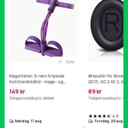
Kjøp
Legg Magetrener, 6-rørs fotp
Magetrener, 6-rørs fotpedal
Øreputer for Bose QC
motstandsbånd - mage- og
QC15, QC 2 AE 2, AE 
kjernetrening, yoga og
SoundTrue, SoundLin
149 kr
89 kr
hjemmegymnastikk Purple
Tidligere laveste pris:
209 kr
Tidligere laveste pris:
99 
4,6
mandag, 17 aug.
torsdag, 20 aug.