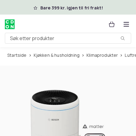
Hopp til hovedinnhold
Bare 399 kr. igjen til fri frakt!
Søk etter produkter
Startside
Kjøkken & husholdning
Klimaprodukter
Luft