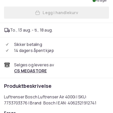
På lager
Legg i handlekurv
Legg Luftrenser Bosch Luftr
To., 13 aug. - ti., 18 aug.
Sikker betaling
14 dagers åpent kjøp
Selges og leveres av
CS MEGASTORE
Produktbeskrivelse
Luftrenser Bosch Luftrenser Air 4000i | SKU:
7733703376 | Brand: Bosch | EAN: 4062321912741