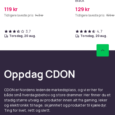
Black
119 kr
129 kr
Tidligere laveste pris:
143 kr
Tidligere laveste pris:
159 kr
3,7
4,7
torsdag, 20 aug.
torsdag, 20 aug.
Oppdag CDON
CDON er Nordens ledende markedsplass, og vi er her for
både små hverdagsbehov og store drømmer. Her finner du et
stadig større utvalg av produkter innen alt fra gaming, leker
og elektronikk til hage, skjønnhet og produkter til kjæledyr.
Ting for livet, rett og slett.