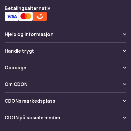
Betalingsalternativ
Hjelp og informasjon
Vanlige spørsmål
Handle trygt
Spor pakke
Betaling
Oppdage
Angre & returner her
Levering
Kategorier
Kontakt oss
Om CDON
Vilkår & policy
Varemerker
Om oss
Tilbakekallinger
CDONs markedsplass
Guider
Kundeanmeldelser
Merchant Help Center
CDON på sosiale medier
Jobbe på CDON