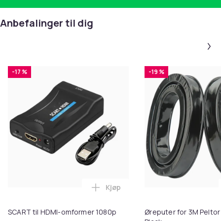
Anbefalinger til dig
-17 %
-19 %
Kjøp
Legg SCART til HDMI-omformer 1
SCART til HDMI-omformer 1080p
Øreputer for 3M Peltor