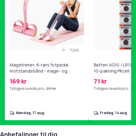
Kjøp
Legg Magetrener, 6-rørs fotp
Magetrener, 6-rørs fotpedal
Batteri AG10 / LR1130
motstandsbånd - mage- og
10-pakning PKcell
kjernetrening, yoga og
169 kr
71 kr
hjemmegymnastikk Pink
Tidligere laveste pris:
201 kr
Tidligere laveste pris:
76 
mandag, 17 aug.
fredag, 14 aug.
Anbefalinger til dig