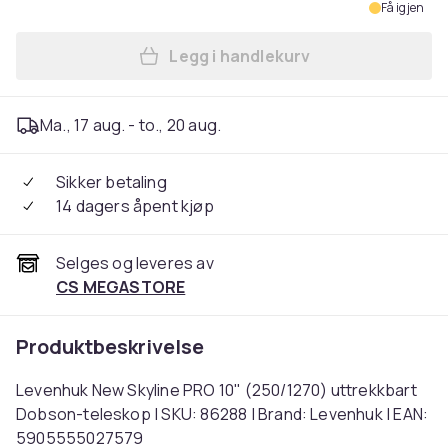
Få igjen
Legg i handlekurv
Legg Levenhuk New Skyline 
Ma., 17 aug. - to., 20 aug.
Sikker betaling
14 dagers åpent kjøp
Selges og leveres av
CS MEGASTORE
Produktbeskrivelse
Levenhuk New Skyline PRO 10" (250/1270) uttrekkbart
Dobson-teleskop | SKU: 86288 | Brand: Levenhuk | EAN:
5905555027579