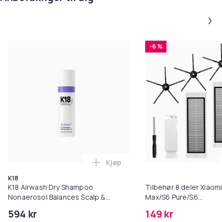
-6 %
Kjøp
Legg K18 Airwash Dry Shampoo No
K18
K18 Airwash Dry Shampoo
Tilbehør 8 deler Xiaom
Nonaerosol Balances Scalp &
Max/S6 Pure/S6
Controls Excess Oil
MAXV/S50/S51/S55/S5
594 kr
149 kr