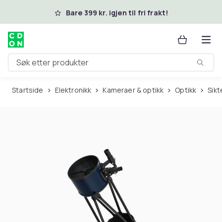
Hopp til hovedinnhold
Bare 399 kr. igjen til fri frakt!
Søk etter produkter
Startside
Elektronikk
Kameraer & optikk
Optikk
Sik