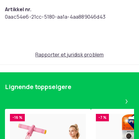
Artikkel nr.
0aac54e6-21cc-5180-aa1a-4aa889046d43
Produktsikkerhetsinformasjon
Rapporter et juridisk problem
Lignende toppselgere
Pa
-16 %
-7 %