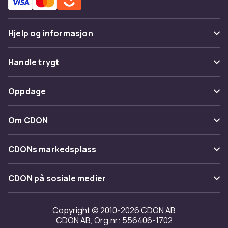
Hjelp og informasjon
Vanlige spørsmål
Handle trygt
Spor pakke
Betaling
Oppdage
Angre & returner her
Levering
Kategorier
Kontakt oss
Om CDON
Vilkår & policy
Varemerker
Om oss
Tilbakekallinger
CDONs markedsplass
Guider
Kundeanmeldelser
Merchant Help Center
CDON på sosiale medier
Jobbe på CDON
Investor relations
Copyright © 2010-2026 CDON AB
CDON AB, Org.nr: 556406-1702
Tilgjengelighet