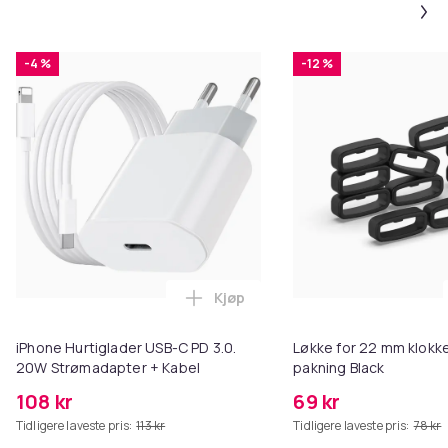
-4 %
-12 %
Kjøp
Legg iPhone Hurtiglader USB-C 
iPhone Hurtiglader USB-C PD 3.0.
Løkke for 22 mm klokke
20W Strømadapter + Kabel
pakning Black
108 kr
69 kr
Tidligere laveste pris:
113 kr
Tidligere laveste pris:
78 kr