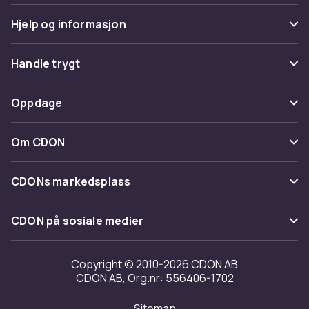
Hjelp og informasjon
Vanlige spørsmål
Handle trygt
Spor pakke
Betaling
Oppdage
Angre & returner her
Levering
Kategorier
Kontakt oss
Om CDON
Vilkår & policy
Varemerker
Om oss
Tilbakekallinger
CDONs markedsplass
Guider
Kundeanmeldelser
Merchant Help Center
CDON på sosiale medier
Jobbe på CDON
Investor relations
Copyright © 2010-2026 CDON AB
CDON AB, Org.nr: 556406-1702
Tilgjengelighet
Sitemap