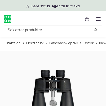
Hopp til hovedinnhold
Bare 399 kr. igjen til fri frakt!
Søk etter produkter
Startside
Elektronikk
Kameraer & optikk
Optikk
Kik