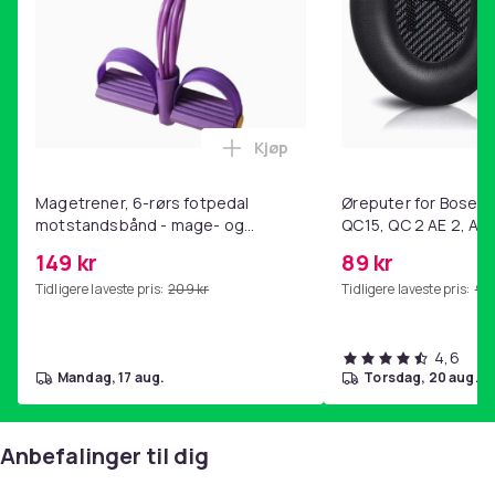
Kjøp
Legg Magetrener, 6-rørs fotp
Magetrener, 6-rørs fotpedal
Øreputer for Bose QC
motstandsbånd - mage- og
QC15, QC 2 AE 2, AE 
kjernetrening, yoga og
SoundTrue, SoundLin
149 kr
89 kr
hjemmegymnastikk Purple
Tidligere laveste pris:
209 kr
Tidligere laveste pris:
99 
4,6
mandag, 17 aug.
torsdag, 20 aug.
Anbefalinger til dig