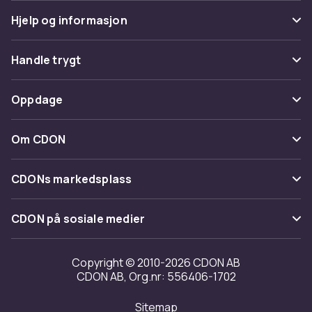
Hjelp og informasjon
Vanlige spørsmål
Handle trygt
Spor pakke
Betaling
Oppdage
Angre & returner her
Levering
Kategorier
Kontakt oss
Om CDON
Vilkår & policy
Varemerker
Om oss
Tilbakekallinger
CDONs markedsplass
Guider
Kundeanmeldelser
Merchant Help Center
CDON på sosiale medier
Jobbe på CDON
Investor relations
Copyright © 2010-2026 CDON AB
CDON AB, Org.nr: 556406-1702
Tilgjengelighet
Sitemap