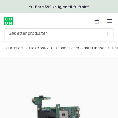
Hopp til hovedinnhold
Bare 399 kr. igjen til fri frakt!
Søk etter produkter
Startside
Elektronikk
Datamaskiner & datatilbehør
D