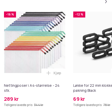
-16 %
-12 %
Kjøp
Legg Nettingposer i A4-størrelse
Nettingposer i A4-størrelse - 24
Løkke for 22 mm klokke
stk.
pakning Black
289 kr
69 kr
Tidligere laveste pris:
344 kr
Tidligere laveste pris:
78 kr