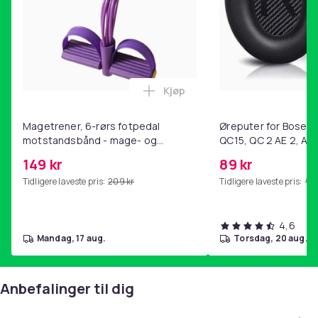
Kjøp
Legg Magetrener, 6-rørs fotp
Magetrener, 6-rørs fotpedal
Øreputer for Bose QC
motstandsbånd - mage- og
QC15, QC 2 AE 2, AE 
kjernetrening, yoga og
SoundTrue, SoundLin
149 kr
89 kr
hjemmegymnastikk Purple
Tidligere laveste pris:
209 kr
Tidligere laveste pris:
99 
4,6
mandag, 17 aug.
torsdag, 20 aug.
Anbefalinger til dig