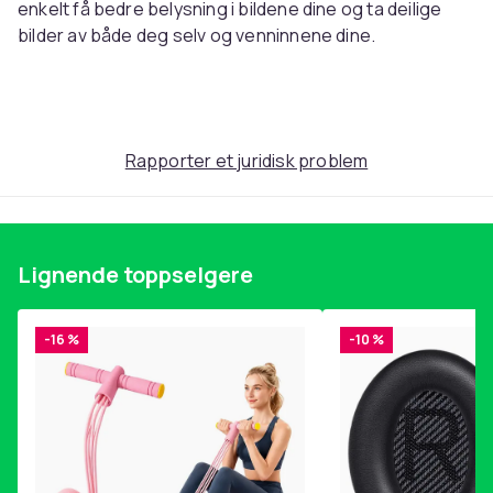
enkelt få bedre belysning i bildene dine og ta deilige
bilder av både deg selv og venninnene dine.
FORDELE
Enklere å kontrollere lyset på selfien
Godt opplyst selfie i mørke omgivelser
Rapporter et juridisk problem
BRUK
Sett LED-ringen øverst på telefonen
Lignende toppselgere
Still inn mengden lys etter behov
Pek lyset mot ansiktet ditt og ta selfien din
-16 %
-10 %
Artikkel nr.
26d99153-0a2d-50bc-b050-4c8b50e434f7
Produktsikkerhetsinformasjon