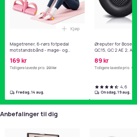
Kjøp
Legg Magetrener, 6-rørs fotp
Magetrener, 6-rørs fotpedal
Øreputer for Bose QC
motstandsbånd - mage- og
QC15, QC 2 AE 2, AE 
kjernetrening, yoga og
SoundTrue, SoundLin
169 kr
89 kr
hjemmegymnastikk Pink
Tidligere laveste pris:
201 kr
Tidligere laveste pris:
99 
4,6
fredag, 14 aug.
onsdag, 19 aug.
Anbefalinger til dig