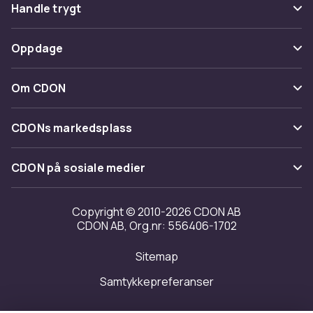
Vanlige spørsmål
Handle trygt
Spor pakke
Betaling
Oppdage
Angre & returner her
Levering
Kategorier
Kontakt oss
Om CDON
Vilkår & policy
Varemerker
Om oss
Tilbakekallinger
CDONs markedsplass
Guider
Kundeanmeldelser
Merchant Help Center
CDON på sosiale medier
Jobbe på CDON
Investor relations
Copyright © 2010-2026 CDON AB
CDON AB, Org.nr: 556406-1702
Tilgjengelighet
Sitemap
Samtykkepreferanser