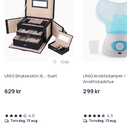
Kjøp
Legg UNIQ Smykkeskrin XL - Svar
UNIQ Smykkeskrin XL - Svart
UNIQ Ansiktsdamper /
Ansiktsbadstue
629 kr
299 kr
4,0
4,5
torsdag, 13 aug.
torsdag, 13 aug.