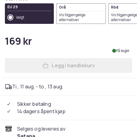
EU 29
Grå
Röd
Vis tilgjengelige
Vis tilgjengelig
Valgt
alternativer
alternativer
169 kr
På lager
Legg i handlekurv
Legg LED kronelys stearinlys
Ti., 11 aug. - to., 13 aug.
Sikker betaling
14 dagers åpent kjøp
Selges og leveres av
Satana