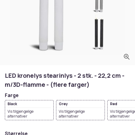
LED kronelys stearinlys - 2 stk. - 22,2 cm -
m/3D-flamme - (flere farger)
Farge
Black
Grey
Red
Vis tilgjengelige
Vis tilgjengelige
Vis tilgjengelig
alternativer
alternativer
alternativer
Størrelse