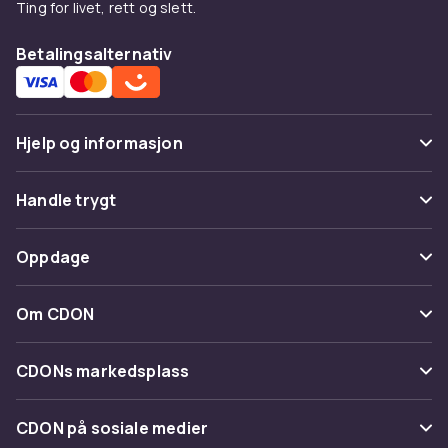
Ting for livet, rett og slett.
Betalingsalternativ
Hjelp og informasjon
Vanlige spørsmål
Handle trygt
Spor pakke
Betaling
Oppdage
Angre & returner her
Levering
Kategorier
Kontakt oss
Om CDON
Vilkår & policy
Varemerker
Om oss
Tilbakekallinger
CDONs markedsplass
Guider
Kundeanmeldelser
Merchant Help Center
CDON på sosiale medier
Jobbe på CDON