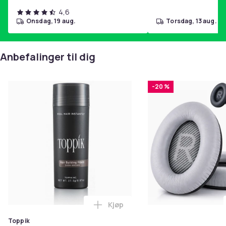
4,6
Vekt, gram
onsdag, 19 aug.
torsdag, 13 aug.
152
Artikkel nr.
646b2298-1a38-526f-90f5-e2aa4cca8326
Anbefalinger til dig
Produktsikkerhetsinformasjon
-20 %
Kjøp
Legg Toppik - 27,5g - Dark Brow
Toppik