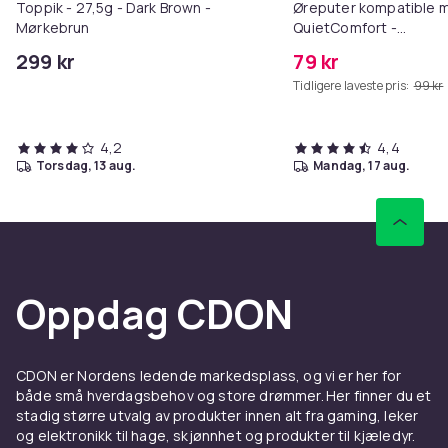
Toppik - 27,5g - Dark Brown -
Øreputer kompatible 
Mørkebrun
QuietComfort -
QC35/QC25/QC15/AE2 
299 kr
79 kr
Tidligere laveste pris:
99 kr
4,2
4,4
torsdag, 13 aug.
mandag, 17 aug.
Oppdag CDON
CDON er Nordens ledende markedsplass, og vi er her for
både små hverdagsbehov og store drømmer. Her finner du et
stadig større utvalg av produkter innen alt fra gaming, leker
og elektronikk til hage, skjønnhet og produkter til kjæledyr.