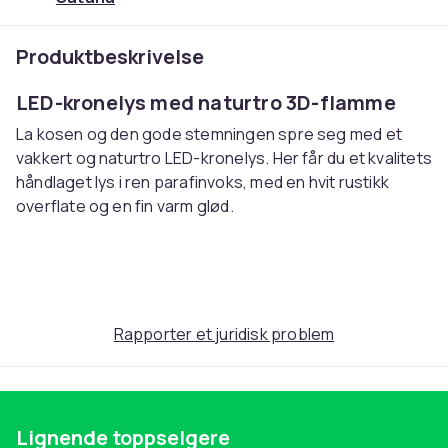
Produktbeskrivelse
LED-kronelys med naturtro 3D-flamme
La kosen og den gode stemningen spre seg med et
vakkert og naturtro LED-kronelys. Her får du et kvalitets
håndlaget lys i ren parafinvoks, med en hvit rustikk
overflate og en fin varm glød.
Det som gjør dette LED-lyset så unikt er den
bevegelige, autentiske 3D-flammen som virkelig bedrar
og gir opplevelsen av en ekte flamme. Her får du rett og
slett den rette komforten – men unngår brannfaren, og
Rapporter et juridisk problem
det er både trygt for barn og dyr, billigere enn å kjøpe
vanlige lys og mindre helseskadelig enn ekte kronlys.
Merk: ikke utsett for høye temperaturer og sterkt
Lignende toppselgere
sollys, ellers er det en mulighet for at lysene kan