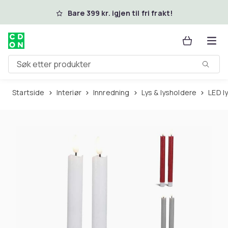
Hopp til hovedinnhold
Bare 399 kr. igjen til fri frakt!
Søk etter produkter
Startside
Interiør
Innredning
Lys & lysholdere
LED l