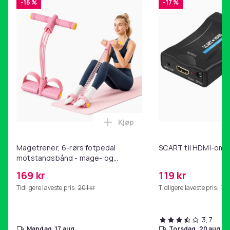
-16 %
-17 %
Kjøp
Legg Magetrener, 6-rørs fotp
Magetrener, 6-rørs fotpedal
SCART til HDMI-omf
motstandsbånd - mage- og
kjernetrening, yoga og
169 kr
119 kr
hjemmegymnastikk Pink
Tidligere laveste pris:
201 kr
Tidligere laveste pris:
143
3,7
mandag, 17 aug.
torsdag, 20 aug.