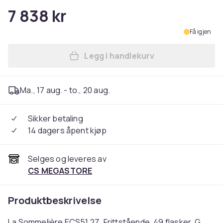
7 838 kr
Få igjen
Legg i handlekurv
Legg La Sommelière ECS51.2Z
Ma., 17 aug. - to., 20 aug.
Sikker betaling
14 dagers åpent kjøp
Selges og leveres av
CS MEGASTORE
Produktbeskrivelse
La Sommelière ECS51.2Z, Frittstående, 49 flasker, G,