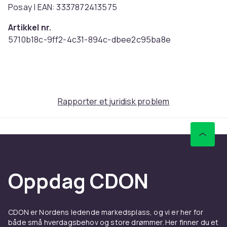
Posay | EAN: 3337872413575
Artikkel nr.
5710b18c-9ff2-4c31-894c-dbee2c95ba8e
Produktsikkerhetsinformasjon
Rapporter et juridisk problem
Oppdag CDON
CDON er Nordens ledende markedsplass, og vi er her for
både små hverdagsbehov og store drømmer. Her finner du et