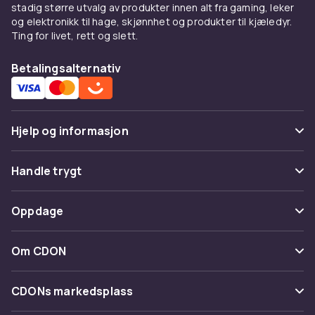
stadig større utvalg av produkter innen alt fra gaming, leker
og elektronikk til hage, skjønnhet og produkter til kjæledyr.
Ting for livet, rett og slett.
Betalingsalternativ
Hjelp og informasjon
Vanlige spørsmål
Handle trygt
Spor pakke
Betaling
Oppdage
Angre & returner her
Levering
Kategorier
Kontakt oss
Om CDON
Vilkår & policy
Varemerker
Om oss
Tilbakekallinger
CDONs markedsplass
Guider
Kundeanmeldelser