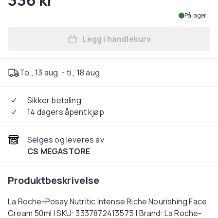
336 kr
På lager
Legg i handlekurv
Legg La Roche-Posay Nutrit
To., 13 aug. - ti., 18 aug.
Sikker betaling
14 dagers åpent kjøp
Selges og leveres av
CS MEGASTORE
Produktbeskrivelse
La Roche-Posay Nutritic Intense Riche Nourishing Face
Cream 50ml | SKU: 3337872413575 | Brand: La Roche-