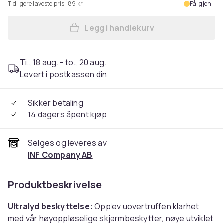
Tidligere laveste pris:
89 kr
Få igjen
Legg i handlekurv
Legg Krystallklar skjermbes
Ti., 18 aug. - to., 20 aug.
Levert i postkassen din
Sikker betaling
14 dagers åpent kjøp
Selges og leveres av
INF Company AB
Produktbeskrivelse
Ultralyd beskyttelse:
Opplev uovertruffen klarhet
med vår høyoppløselige skjermbeskytter, nøye utviklet