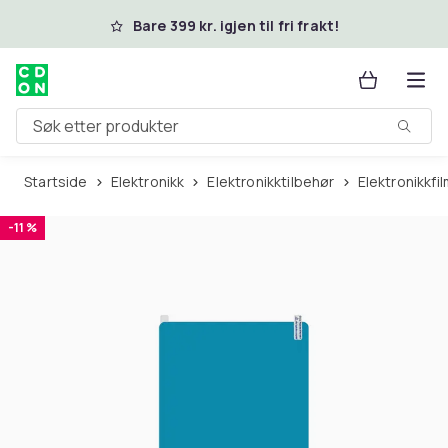
Hopp til hovedinnhold
Bare 399 kr. igjen til fri frakt!
Søk etter produkter
Startside
Elektronikk
Elektronikktilbehør
Elektronikkfi
-11 %