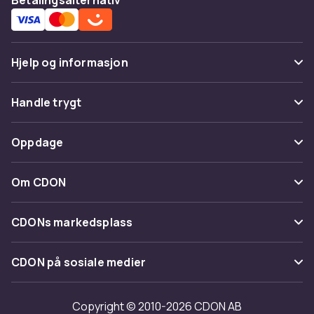
Hjelp og informasjon
Vanlige spørsmål
Handle trygt
Spor pakke
Betaling
Oppdage
Angre & returner her
Levering
Kategorier
Kontakt oss
Om CDON
Vilkår & policy
Varemerker
Om oss
Tilbakekallinger
CDONs markedsplass
Guider
Kundeanmeldelser
Merchant Help Center
CDON på sosiale medier
Jobbe på CDON
Investor relations
Copyright © 2010-2026 CDON AB