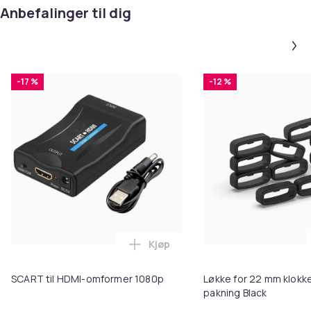
Anbefalinger til dig
-17 %
-12 %
Kjøp
Legg SCART til HDMI-omformer 1
SCART til HDMI-omformer 1080p
Løkke for 22 mm klokke
pakning Black