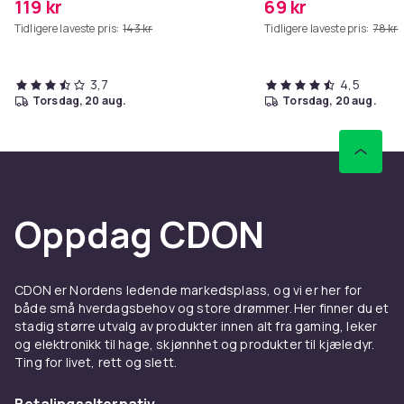
119 kr
69 kr
Tidligere laveste pris:
143 kr
Tidligere laveste pris:
78 kr
3,7
4,5
torsdag, 20 aug.
torsdag, 20 aug.
Oppdag CDON
CDON er Nordens ledende markedsplass, og vi er her for
både små hverdagsbehov og store drømmer. Her finner du et
stadig større utvalg av produkter innen alt fra gaming, leker
og elektronikk til hage, skjønnhet og produkter til kjæledyr.
Ting for livet, rett og slett.
Betalingsalternativ