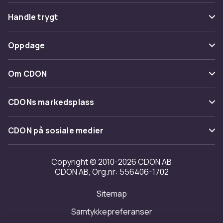
Vanlige spørsmål
Handle trygt
Spor pakke
Betaling
Oppdage
Angre & returner her
Levering
Kategorier
Kontakt oss
Om CDON
Vilkår & policy
Varemerker
Om oss
Tilbakekallinger
CDONs markedsplass
Guider
Kundeanmeldelser
Merchant Help Center
CDON på sosiale medier
Jobbe på CDON
Investor relations
Copyright © 2010-2026 CDON AB
CDON AB, Org.nr: 556406-1702
Tilgjengelighet
Sitemap
Samtykkepreferanser