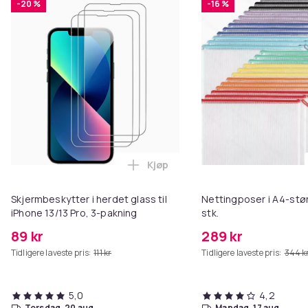
-20 %
-16 %
Kjøp
Legg Skjermbeskytter i herdet gl
Skjermbeskytter i herdet glass til
Nettingposer i A4-stør
iPhone 13/13 Pro, 3-pakning
stk.
89 kr
289 kr
Tidligere laveste pris:
111 kr
Tidligere laveste pris:
344 k
5,0
4,2
torsdag, 20 aug.
mandag, 17 aug.