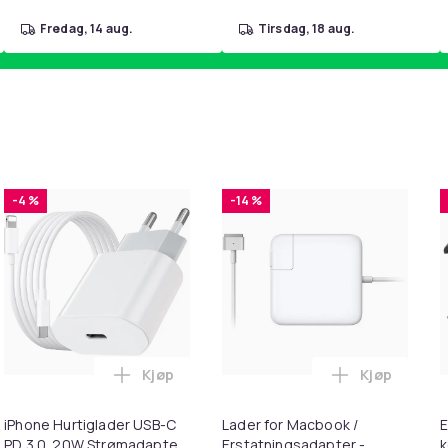
fredag, 14 aug.
tirsdag, 18 aug.
-4 %
-14 %
Kjøp
Kjøp
handlekurven
ter for 3M Peltor X1A-X5A Black i handlekurven
Legg iPhone Hurtiglader USB-C PD 3.0. 20
Legg Lader 
iPhone Hurtiglader USB-C
Lader for Macbook /
E
PD 3.0. 20W Strømadapter
Erstatningsadapter -
k