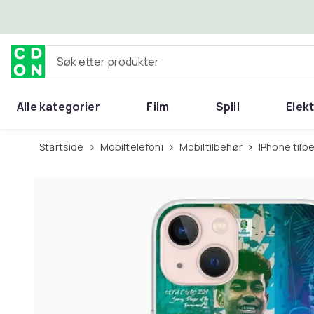
Hopp til hovedinnhold
Søk etter produkter
Alle kategorier
Film
Spill
Elek
Startside
Mobiltelefoni
Mobiltilbehør
iPhone tilb