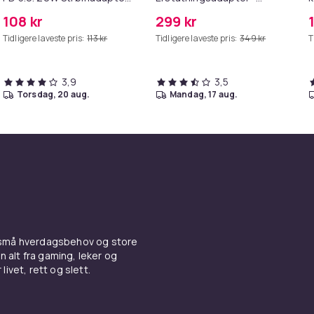
+ Kabel
MagSafe Gen 2 - 45W
Q
108 kr
299 kr
H
Tidligere laveste pris:
113 kr
Tidligere laveste pris:
349 kr
T
S
3,9
3,5
torsdag, 20 aug.
mandag, 17 aug.
 små hverdagsbehov og store
n alt fra gaming, leker og
livet, rett og slett.