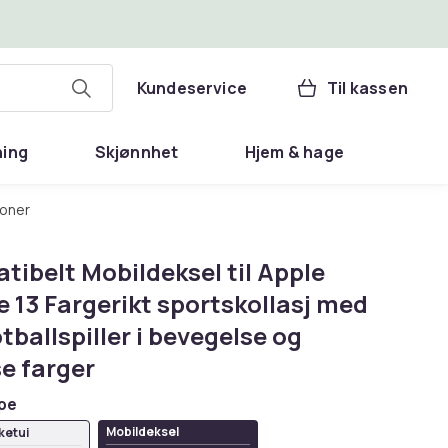
Kundeservice
Til kassen
ning
Skjønnhet
Hjem & hage
foner
tibelt Mobildeksel til Apple
 13 Fargerikt sportskollasj med
tballspiller i bevegelse og
e farger
pe
Mobildeksel
etui