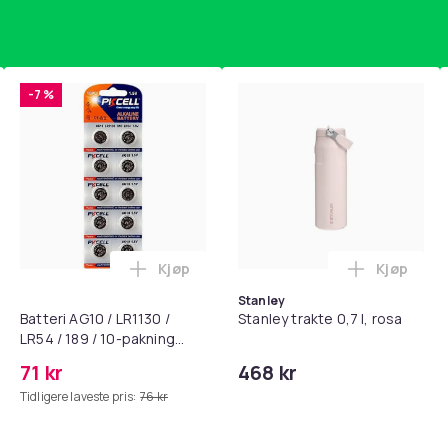
 også utstyrt med romslige tilkoblingsporter.
 til alle viktige funksjoner. Enkel
-7 %
Mobildeksel
c8f87eec-1ceb-5d18-bb26-124ba23d1269
Kjøp
Kjøp
standsbånd - mage- og kjernetrening, yoga og hjemmegymnast
puter for Bose QC35 I/II, QC25, QC15, QC 2 AE 2, AE 2i, AE 2w,
Legg Batteri AG10 / LR1130 / LR54 / 189 
Legg Stanl
Stanley
Batteri AG10 / LR1130 /
Stanley trakte 0,7 l, rosa
LR54 / 189 / 10-pakning
PKcell
71 kr
468 kr
Tidligere laveste pris:
76 kr