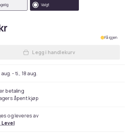
ngelig
Valgt
kr
Få igjen
Legg i handlekurv
Legg Kompatibelt Mobildeksel til App
 aug. - ti., 18 aug.
er betaling
agers åpent kjøp
es og leveres av
 Level