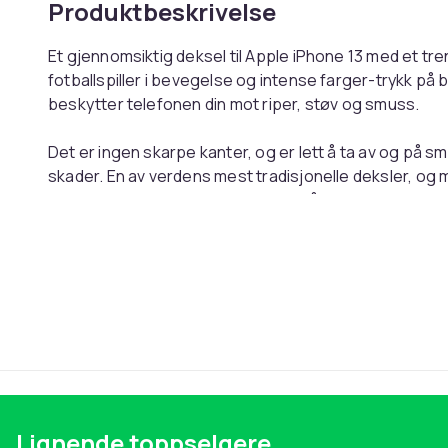
Produktbeskrivelse
Et gjennomsiktig deksel til Apple iPhone 13 med et tr
fotballspiller i bevegelse og intense farger-trykk på
beskytter telefonen din mot riper, støv og smuss.
Det er ingen skarpe kanter, og er lett å ta av og på sma
skader. En av verdens mest tradisjonelle deksler, og 
er det et billig telefondeksel som slår alle utfordrere
og venner. Passer til Apple iPhone 13. Nøye utvalgt Far
bevegelse og intense farger-design som er utviklet av
-Mobildekselet er designet for Apple iPhone 13 og støt
-Mobildekselet er laget for å dekke og beskytte telefo
Dekselet former seg etter hele mobiltelefonen, også
telefonen din full beskyttelse. utformat för att omslu
slitage på bästa sätt.
-Vårt Fargerikt sportskollasj med ung fotballspiller i
Lignende toppselgere
lett fargekombinasjon som er både luksuriøs og eleg