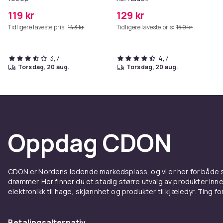
119 kr
129 kr
Tidligere laveste pris:
143 kr
Tidligere laveste pris:
159 kr
3,7
4,7
torsdag, 20 aug.
torsdag, 20 aug.
Oppdag CDON
CDON er Nordens ledende markedsplass, og vi er her for både
drømmer. Her finner du et stadig større utvalg av produkter inne
elektronikk til hage, skjønnhet og produkter til kjæledyr. Ting for 
Betalingsalternativ