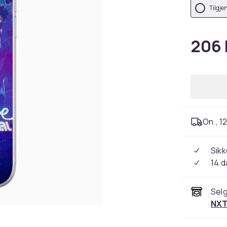
Tilgje
206 
On., 12
Sikk
14 d
Selg
NXT