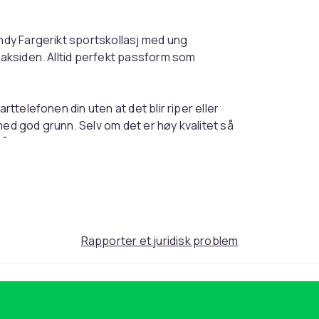
endy Fargerikt sportskollasj med ung
 baksiden. Alltid perfekt passform som
rttelefonen din uten at det blir riper eller
med god grunn. Selv om det er høy kvalitet så
 på markedet. Bra beskyttelse for familie, barn
gerikt sportskollasj med ung fotballspiller i
 oss på stedet, og er kvalitetssikret.
ter trådløs lading.
nen din fra riper og slitasje på beste måte.
Rapporter et juridisk problem
 volumknapper og hjørner, noe som gir
ta och skydda din telefon från repor och
 bevegelse og intense farger-deksel har en
ant