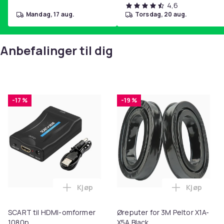
4,6
mandag, 17 aug.
torsdag, 20 aug.
Anbefalinger til dig
-17 %
-19 %
Kjøp
Kjøp
Legg SCART til HDMI-omformer 1080p i 
Legg Ørepu
SCART til HDMI-omformer
Øreputer for 3M Peltor X1A-
1080p
X5A Black