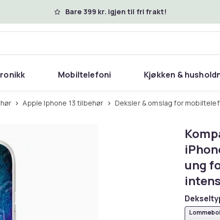
Bare 399 kr. igjen til fri frakt!
tronikk
Mobiltelefoni
Kjøkken & hushold
ehør
Apple Iphone 13 tilbehør
Deksler & omslag for mobiltele
Kompa
iPhone
ung fo
intens
Dekselty
Lommebok