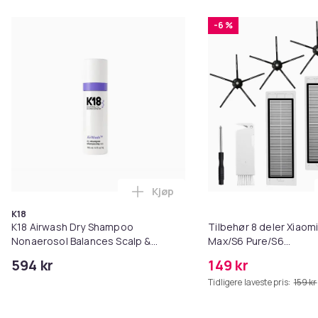
-6 %
Kjøp
Legg K18 Airwash Dry Shampoo No
K18
K18 Airwash Dry Shampoo
Tilbehør 8 deler Xiaom
Nonaerosol Balances Scalp &
Max/S6 Pure/S6
Controls Excess Oil
MAXV/S50/S51/S55/S5
594 kr
149 kr
Tidligere laveste pris:
159 kr