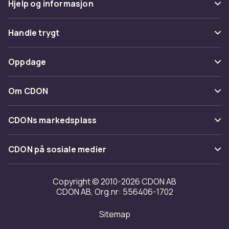
Hjelp og informasjon
Vanlige spørsmål
Handle trygt
Spor pakke
Betaling
Oppdage
Angre & returner her
Levering
Kategorier
Kontakt oss
Om CDON
Vilkår & policy
Varemerker
Om oss
Tilbakekallinger
CDONs markedsplass
Guider
Kundeanmeldelser
Merchant Help Center
CDON på sosiale medier
Jobbe på CDON
Investor relations
Copyright © 2010-2026 CDON AB
CDON AB, Org.nr: 556406-1702
Tilgjengelighet
Sitemap