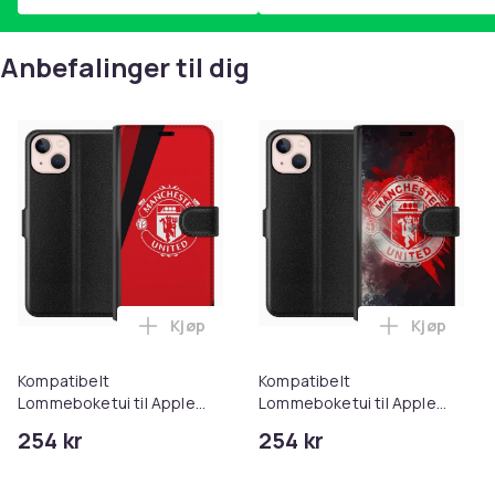
Anbefalinger til dig
Kjøp
Kjøp
Legg Kompatibelt Lommeboketui til Appl
Legg Komp
Kompatibelt
Kompatibelt
Lommeboketui til Apple
Lommeboketui til Apple
iPhone 13 Manchester
iPhone 13 Manchester
254 kr
254 kr
United FC
United FC