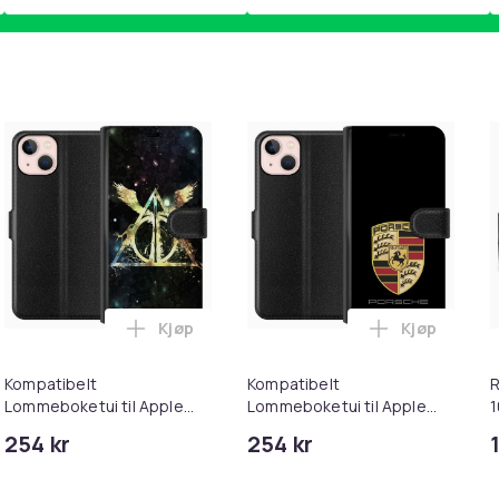
Kjøp
Kjøp
e iPhone 13 Manchester United FC i handlekurven
atibelt Lommeboketui til Apple iPhone 13 Manchester United 
Legg Kompatibelt Lommeboketui til Apple 
Legg Kompat
Kompatibelt
Kompatibelt
R
Lommeboketui til Apple
Lommeboketui til Apple
1
iPhone 13 Harry Potter
iPhone 13 Porsche
254 kr
254 kr