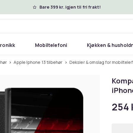
Bare 399 kr. igjen til fri frakt!
tronikk
Mobiltelefoni
Kjøkken & hushold
ehør
Apple Iphone 13 tilbehør
Deksler & omslag for mobiltele
Kompa
iPhon
254 