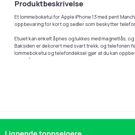
Produktbeskrivelse
Et lommeboketui for Apple iPhone 13 med pent Manch
oppbevaring for kort og sedler som beskytter telefon
Etuiet kan enkelt åpnes og lukkes med magnetlås, og på
Baksiden er dekorert med svart trekk, og telefonen fe
lommeboketui og telefondeksel gjør at du kan oppbevar
dine på ett og samme sted. Passer utmerket til Apple
baksiden. Nøye utvalgt Manchester United FC-design 
kvalitetssikret.
-Designet spesielt for lommeboketuier for Apple iPho
United FC-mønster med myke fargekombinasjoner som 
-Det lette og tynne belegget gjør at dekselet får en p
hånden.
-Lommeboketuiet gir ekstra beskyttelse for skjermen
Apple iPhone 13, med god plass for ladeport og knap
Lignende toppselgere
-Mobildekselet som dekker hele telefonen er av høy kva