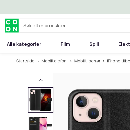
Hopp til hovedinnhold
Søk etter produkter
Alle kategorier
Film
Spill
Elek
Startside
Mobiltelefoni
Mobiltilbehør
iPhone tilb