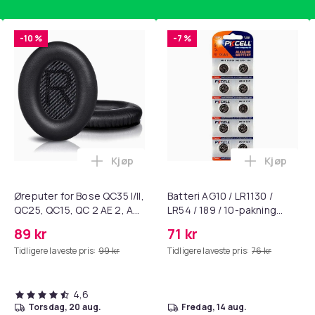
e. Det er et kortspor i den indre lommen
-10 %
-7 %
Lommeboketui
9bba128f-e480-455d-ba4d-378a1fc86d7d
Kjøp
Kjøp
standsbånd - mage- og kjernetrening, yoga og hjemmegymnast
ærebrett i titan, antibakterielt skjærebrett, skjærebrett i rustf
Legg Øreputer for Bose QC35 I/II, QC25, 
Legg Batte
Øreputer for Bose QC35 I/II,
Batteri AG10 / LR1130 /
QC25, QC15, QC 2 AE 2, AE
LR54 / 189 / 10-pakning
2i, AE 2w, SoundTrue,
PKcell
89 kr
71 kr
SoundLink Black
Tidligere laveste pris:
99 kr
Tidligere laveste pris:
76 kr
4,6
torsdag, 20 aug.
fredag, 14 aug.