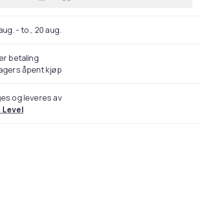
Legg Kompatibelt Lommeboketui til 
 aug. - to., 20 aug.
er betaling
agers åpent kjøp
es og leveres av
 Level