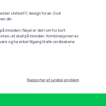
ester United FC design foran. God
en din.
 innsiden i fløyel er det rom for kort.
stes i et skall på innsiden. Kombinasjonen av
e og ha enkel tilgang til alle verdisakene
 iPhone 13 med utfasing for kameraet på
som er utviklet av oss, og som er
ne 13. Stilig og funksonell: Manchester
gir en følelse av god kvalitet
Rapporter et juridisk problem
erfekt form, og at dekselet ligger godt I
 og kameraet og er perfekt designet for
per
litet og legger til rette for langvarig bruk