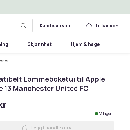
Kundeservice
Til kassen
ning
Skjønnhet
Hjem & hage
foner
tibelt Lommeboketui til Apple
e 13 Manchester United FC
kr
På lager
Legg i handlekurv