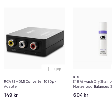
Kjøp
Legg RCA til HDMI Converter 108
K18
RCA til HDMI Converter 1080p -
K18 Airwash Dry Sham
Adapter
Nonaerosol Balances S
Controls Excess Oil
149 kr
604 kr