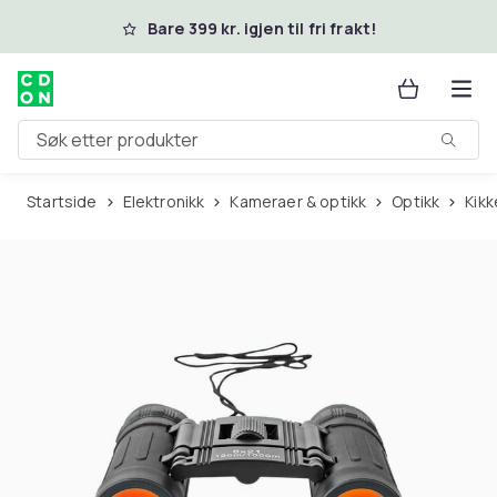
Hopp til hovedinnhold
Bare 399 kr. igjen til fri frakt!
Søk etter produkter
Startside
Elektronikk
Kameraer & optikk
Optikk
Kik