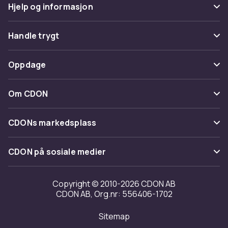
Hjelp og informasjon
Vanlige spørsmål
Handle trygt
Spor pakke
Betaling
Oppdage
Angre & returner her
Levering
Kategorier
Kontakt oss
Om CDON
Vilkår & policy
Varemerker
Om oss
Tilbakekallinger
CDONs markedsplass
Guider
Kundeanmeldelser
Merchant Help Center
CDON på sosiale medier
Jobbe på CDON
Investor relations
Copyright © 2010-2026 CDON AB
CDON AB, Org.nr: 556406-1702
Tilgjengelighet
Sitemap