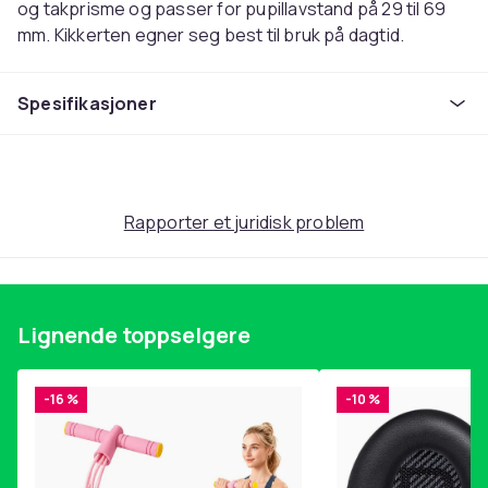
og takprisme og passer for pupillavstand på 29 til 69
mm. Kikkerten egner seg best til bruk på dagtid.
- Kompakt kikkert med beskyttelsesveske
Spesifikasjoner
- 8 ganger forstørrelse
- Flott reisekikkert
Spesifikasjoner:
Farge svart
Rapporter et juridisk problem
Materiale: Plast
Mål, foldet: ca. 9.5 x 6 x 4 cm
Linsediameter: 21 mm
Pupilldiameter: 2.7 mm
Lignende toppselgere
Pupillavstand: 29-69 mm
Øyeavstand: 10.5 mm
Forstørrelse: 8x
-16 %
-10 %
Synsfelt: 128 m
Linsefarge: Rød