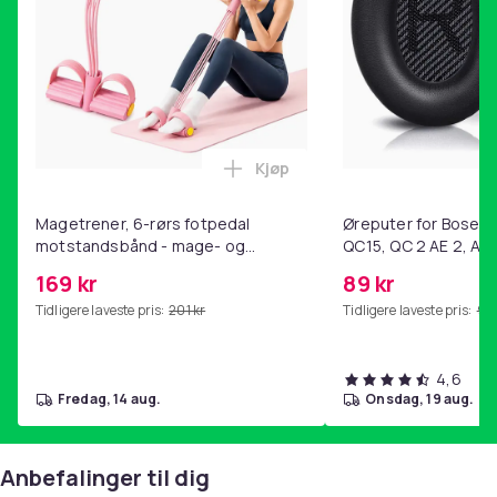
Pakken Inneholder:
1x Kikkert
1x Rengjøringsklut
1x Beskyttelsesveske
1x Brukerhåndbok (Engelsk)
Farge
Kjøp
Legg Magetrener, 6-rørs fotp
Svart
Magetrener, 6-rørs fotpedal
Øreputer for Bose QC
Vekt
motstandsbånd - mage- og
QC15, QC 2 AE 2, AE 
141
kjernetrening, yoga og
SoundTrue, SoundLin
169 kr
89 kr
Vekt, gram
hjemmegymnastikk Pink
141
Tidligere laveste pris:
201 kr
Tidligere laveste pris:
99 
Artikkel nr.
dd93f907-1659-4d80-aaaf-0ce5c58e776f
4,6
fredag, 14 aug.
onsdag, 19 aug.
Produktsikkerhetsinformasjon
Anbefalinger til dig