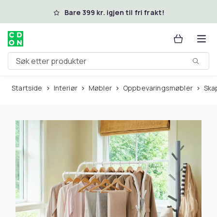
Hopp til hovedinnhold
Bare 399 kr. igjen til fri frakt!
Søk etter produkter
Startside
Interiør
Møbler
Oppbevaringsmøbler
Sk