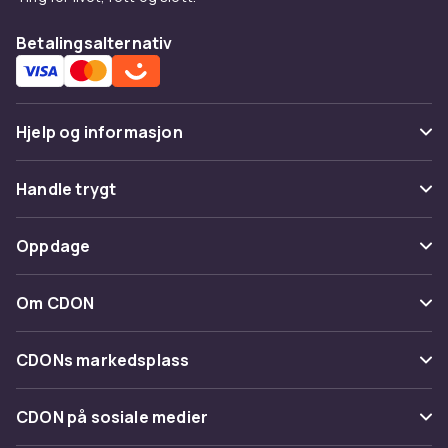
Betalingsalternativ
Hjelp og informasjon
Vanlige spørsmål
Handle trygt
Spor pakke
Betaling
Oppdage
Angre & returner her
Levering
Kategorier
Kontakt oss
Om CDON
Vilkår & policy
Varemerker
Om oss
Tilbakekallinger
CDONs markedsplass
Guider
Kundeanmeldelser
Merchant Help Center
CDON på sosiale medier
Jobbe på CDON