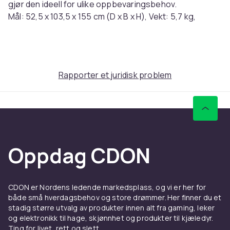
gjør den ideell for ulike oppbevaringsbehov.
Mål: 52,5 x 103,5 x 155 cm (D x B x H), Vekt: 5,7 kg,
Maksimal total statisk belastning: 100 kg, Materiale:
Stål, Farge: Hvit
Artikkel nr.
1f76ee36-b379-5fa2-8b61-dacdd4057551
Rapporter et juridisk problem
Produktsikkerhetsinformasjon
Oppdag CDON
CDON er Nordens ledende markedsplass, og vi er her for
både små hverdagsbehov og store drømmer. Her finner du et
stadig større utvalg av produkter innen alt fra gaming, leker
og elektronikk til hage, skjønnhet og produkter til kjæledyr.
Ting for livet, rett og slett.