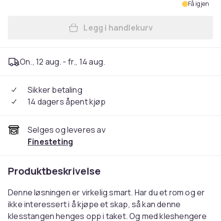
Få igjen
Legg i handlekurv
Legg Klesstang til garderob
On., 12 aug. - fr., 14 aug.
Sikker betaling
14 dagers åpent kjøp
Selges og leveres av
Finesteting
Produktbeskrivelse
Denne løsningen er virkelig smart. Har du et rom og er
ikke interessert i å kjøpe et skap, så kan denne
klesstangen henges opp i taket. Og med kleshengere