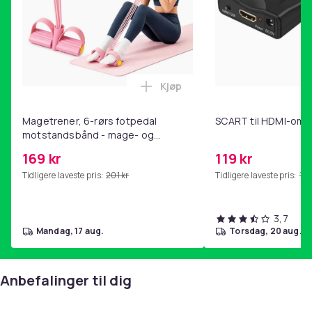
Artikkel nr.
4ff31fa7-4829-59b1-b924-9012ffa6f5d1
Produktsikkerhetsinformasjon
Kjøp
Legg Magetrener, 6-rørs fotp
Magetrener, 6-rørs fotpedal
SCART til HDMI-omf
motstandsbånd - mage- og
kjernetrening, yoga og
169 kr
119 kr
hjemmegymnastikk Pink
Tidligere laveste pris:
201 kr
Tidligere laveste pris:
143
3,7
mandag, 17 aug.
torsdag, 20 aug.
Anbefalinger til dig