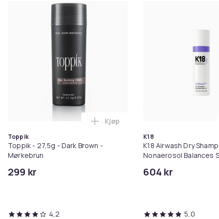
Kjøp
Legg Toppik - 27,5g - Dark Brow
Toppik
K18
Toppik - 27,5g - Dark Brown -
K18 Airwash Dry Sham
Mørkebrun
Nonaerosol Balances S
Controls Excess Oil
299 kr
604 kr
4,2
5,0