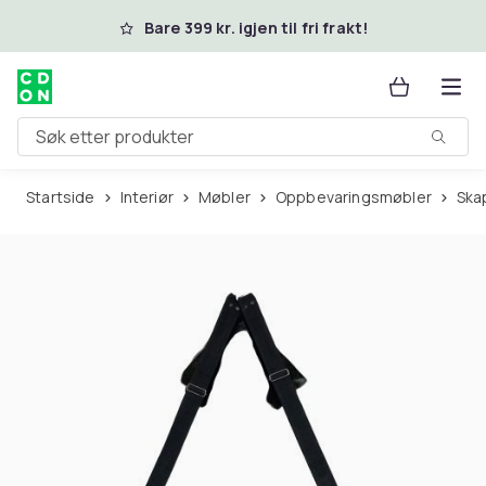
Hopp til hovedinnhold
Bare 399 kr. igjen til fri frakt!
Søk etter produkter
Startside
Interiør
Møbler
Oppbevaringsmøbler
Sk