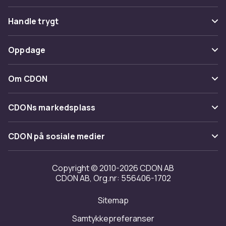
Vanlige spørsmål
Handle trygt
Spor pakke
Betaling
Oppdage
Angre & returner her
Levering
Kategorier
Kontakt oss
Om CDON
Vilkår & policy
Varemerker
Om oss
Tilbakekallinger
CDONs markedsplass
Guider
Kundeanmeldelser
Merchant Help Center
CDON på sosiale medier
Jobbe på CDON
Investor relations
Copyright © 2010-2026 CDON AB
CDON AB, Org.nr: 556406-1702
Tilgjengelighet
Sitemap
Samtykkepreferanser