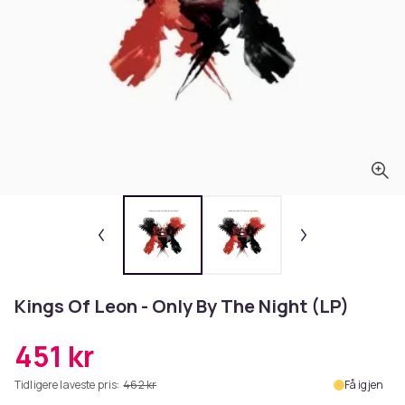
Kings Of Leon - Only By The Night (LP)
451 kr
Tidligere laveste pris:
462 kr
Få igjen