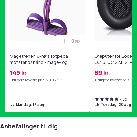
Enheter i pakken
: 2
Artikkel nr.
f28fcac2-aa24-4437-a397-e79ab7d76d3a
Kjøp
Produktsikkerhetsinformasjon
Legg Magetrener, 6-rørs fotp
Magetrener, 6-rørs fotpedal
Øreputer for Bose QC
motstandsbånd - mage- og
QC15, QC 2 AE 2, AE 
kjernetrening, yoga og
SoundTrue, SoundLin
149 kr
89 kr
hjemmegymnastikk Purple
Tidligere laveste pris:
209 kr
Tidligere laveste pris:
99 
4,6
mandag, 17 aug.
torsdag, 20 aug.
Anbefalinger til dig