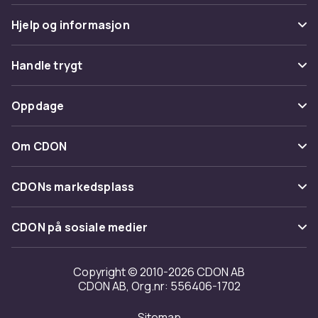
Hjelp og informasjon
Vanlige spørsmål
Handle trygt
Spor pakke
Betaling
Oppdage
Angre & returner her
Levering
Kategorier
Kontakt oss
Om CDON
Vilkår & policy
Varemerker
Om oss
Tilbakekallinger
CDONs markedsplass
Guider
Kundeanmeldelser
Merchant Help Center
CDON på sosiale medier
Jobbe på CDON
Investor relations
Copyright © 2010-2026 CDON AB
CDON AB, Org.nr: 556406-1702
Tilgjengelighet
Sitemap