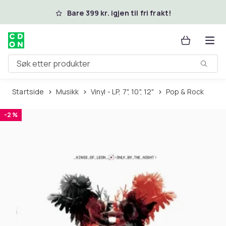
Hopp til hovedinnhold
Bare 399 kr. igjen til fri frakt!
Søk etter produkter
Startside
Musikk
Vinyl - LP, 7", 10", 12"
Pop & Rock
-2 %