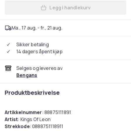
Legg i handlekurv
Legg Kings Of Leon - Only B
Ma., 17 aug. - fr., 21 aug.
Sikker betaling
14 dagers åpent kjøp
Selges og leveres av
Bengans
Produktbeskrivelse
Artikkelnummer
: 88875111891
Artist
: Kings Of Leon
Strekkode
: 0888751118911