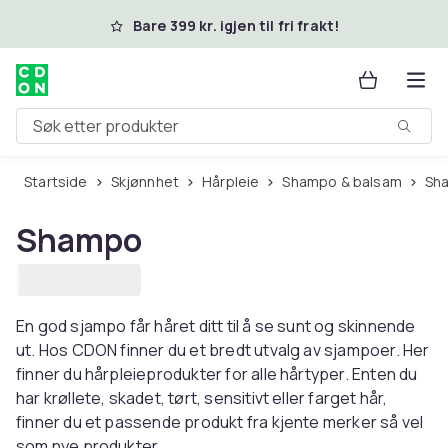
Hopp til hovedinnhold
Bare 399 kr. igjen til fri frakt!
Søk etter produkter
Startside
Skjønnhet
Hårpleie
Shampo & balsam
S
Shampo
En god sjampo får håret ditt til å se sunt og skinnende
ut. Hos CDON finner du et bredt utvalg av sjampoer. Her
finner du hårpleieprodukter for alle hårtyper. Enten du
har krøllete, skadet, tørt, sensitivt eller farget hår,
finner du et passende produkt fra kjente merker så vel
som nye produkter.