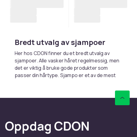
Bredt utvalg av sjampoer
Her hos CDON finner du et bredt utvalg av
sjampoer. Alle vasker håret regelmessig, men
det er viktig å bruke gode produkter som
passer din hårtype. Sjampo er et av de mest
populære og vanlige hårpleieproduktene og
gir håret en frisk glans og et sunnere
utseende. Det masseres inn i fuktig hår til det
begynner å skumme. Skummet skylles
deretter av med vann.
Oppdag CDON
Sjampo fra kjente merker
CDON har sjampoer fra kjente merker som Ida