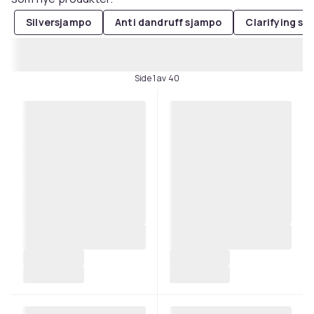
Silversjampo
Anti dandruff sjampo
Clarifying s
Side 1 av 40