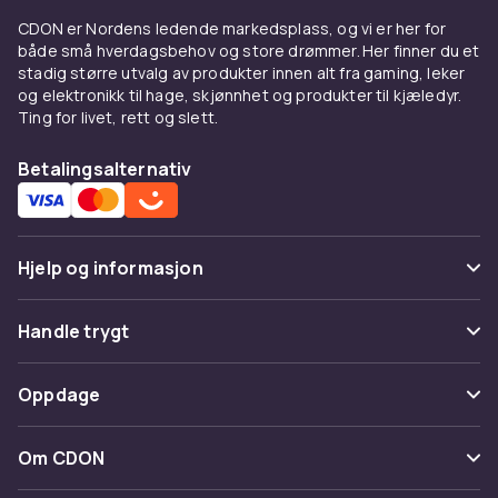
Warg, Olaplex, Maria Nila, Redken og Keraste,
CDON er Nordens ledende markedsplass, og vi er her for
samt nye, spennende merker og produkter.
både små hverdagsbehov og store drømmer. Her finner du et
stadig større utvalg av produkter innen alt fra gaming, leker
Med flere tusen hårpleieprodukter er du
og elektronikk til hage, skjønnhet og produkter til kjæledyr.
garantert å finne noe som passer deg. Hvilken
Ting for livet, rett og slett.
sjampo som er best for deg, avhenger av
hvilken hårtype du har. Det finnes forskjellige
Betalingsalternativ
typer produkter for forskjellige hårtyper, for
eksempel krøllete, fet, tørt eller farget hår. Her
hos CDON finnes det noe for alle hårtyper,
hårproblemer og preferanser. Du finner blant
Hjelp og informasjon
annet økologiske alternativer, sølvsjampo og
spesielle hårpleieprodukter for tørr hodebunn
Vanlige spørsmål
Handle trygt
og flass.
Spor pakke
Betaling
Finn riktig spesialsjampo
Oppdage
Angre & returner her
Levering
Trenger håret noe ekstra? Utforsk våre
Kategorier
Kontakt oss
Om CDON
flassjampoer
mot kløende hodebunn,
Vilkår & policy
sølvsjampoer
som nøytraliserer gule toner i
Varemerker