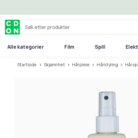
Hopp til hovedinnhold
Søk etter produkter
Alle kategorier
Film
Spill
Elek
Startside
Skjønnhet
Hårpleie
Hårstyling
Hårs