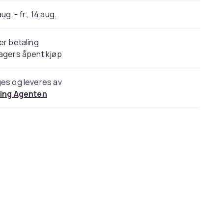
 aug. - fr., 14 aug.
er betaling
agers åpent kjøp
es og leveres av
ling Agenten