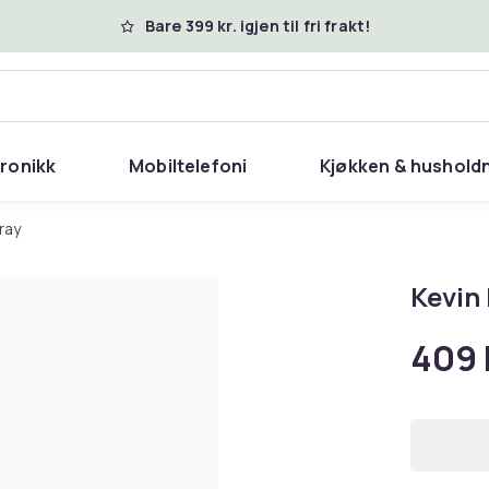
Bare 399 kr. igjen til fri frakt!
tronikk
Mobiltelefoni
Kjøkken & hushold
pray
Kevin
409 