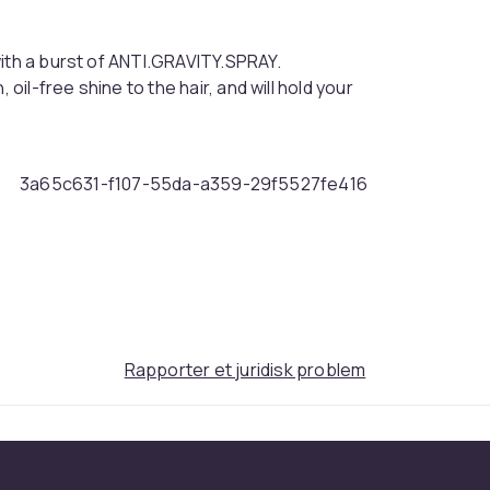
with a burst of ANTI.GRAVITY.SPRAY.
oil-free shine to the hair, and will hold your
3a65c631-f107-55da-a359-29f5527fe416
Rapporter et juridisk problem