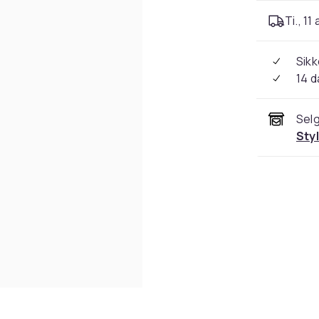
Ti., 11
Sikk
14 d
Selg
Sty