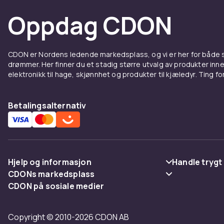
Oppdag CDON
CDON er Nordens ledende markedsplass, og vi er her for både
drømmer. Her finner du et stadig større utvalg av produkter inne
elektronikk til hage, skjønnhet og produkter til kjæledyr. Ting for 
Betalingsalternativ
Hjelp og informasjon
Handle trygt
CDONs markedsplass
Vanlige spørsmål
Betaling
CDON på sosiale medier
Merchant Help Center
Spor pakke
Levering
Copyright © 2010-2026 CDON AB
Angre & returner her
Vilkår & polic