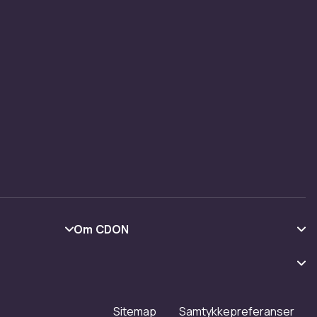
Om CDON
Om oss
Kundeanmeldelser
Jobbe på CDON
Sitemap
Samtykkepreferanser