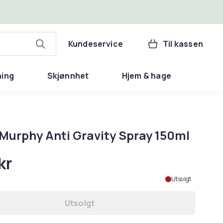
Kundeservice
Til kassen
ning
Skjønnhet
Hjem & hage
 Murphy Anti Gravity Spray 150ml
kr
Utsolgt
Utsolgt