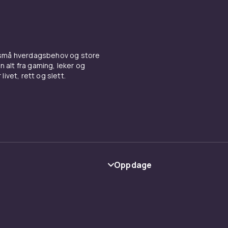
 små hverdagsbehov og store
n alt fra gaming, leker og
livet, rett og slett.
Oppdage
Kategorier
Varemerker
y
Guider