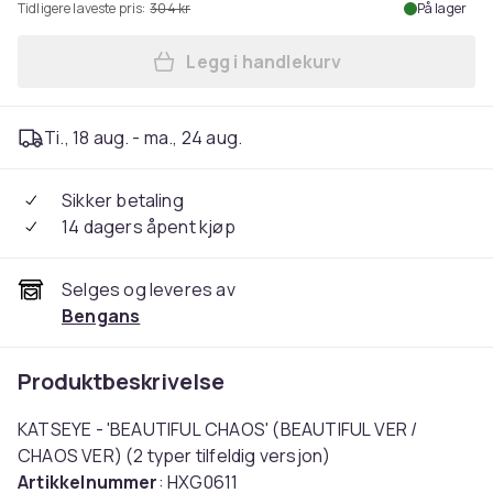
Tidligere laveste pris:
304 kr
På lager
Legg i handlekurv
Legg Katseye - Beautiful Ch
Ti., 18 aug. - ma., 24 aug.
Sikker betaling
14 dagers åpent kjøp
Selges og leveres av
Bengans
Produktbeskrivelse
KATSEYE - 'BEAUTIFUL CHAOS' (BEAUTIFUL VER /
CHAOS VER) (2 typer tilfeldig versjon)
Artikkelnummer
: HXG0611