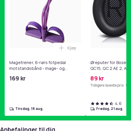
Kjøp
Legg Magetrener, 6-rørs fotp
Magetrener, 6-rørs fotpedal
Øreputer for Bose QC
motstandsbånd - mage- og
QC15, QC 2 AE 2, AE 
kjernetrening, yoga og
SoundTrue, SoundLin
169 kr
89 kr
hjemmegymnastikk Purple
Tidligere laveste pris:
99 
4,6
tirsdag, 18 aug.
fredag, 21 aug.
Anbefalinger til dig