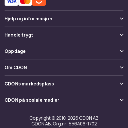
Hjelp og informasjon
Vanlige spørsmål
Handle trygt
Spor pakke
Betaling
Oppdage
Angre & returner her
Levering
Kategorier
Kontakt oss
Om CDON
Vilkår & policy
Varemerker
Om oss
Tilbakekallinger
CDONs markedsplass
Guider
Kundeanmeldelser
Merchant Help Center
CDON på sosiale medier
Jobbe på CDON
Investor relations
Copyright © 2010-2026 CDON AB
CDON AB, Org.nr: 556406-1702
Tilgjengelighet