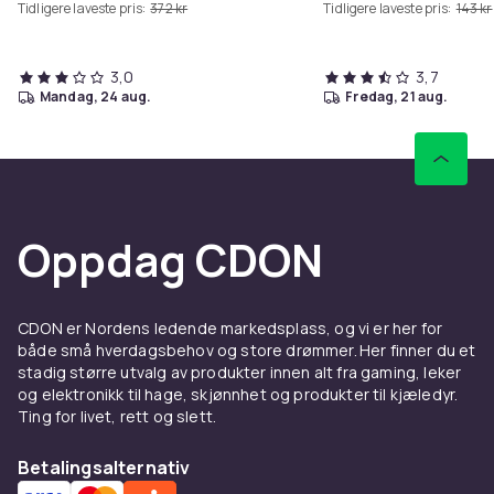
Tidligere laveste pris:
372 kr
Tidligere laveste pris:
143 kr
3,0
3,7
mandag, 24 aug.
fredag, 21 aug.
Oppdag CDON
CDON er Nordens ledende markedsplass, og vi er her for
både små hverdagsbehov og store drømmer. Her finner du et
stadig større utvalg av produkter innen alt fra gaming, leker
og elektronikk til hage, skjønnhet og produkter til kjæledyr.
Ting for livet, rett og slett.
Betalingsalternativ