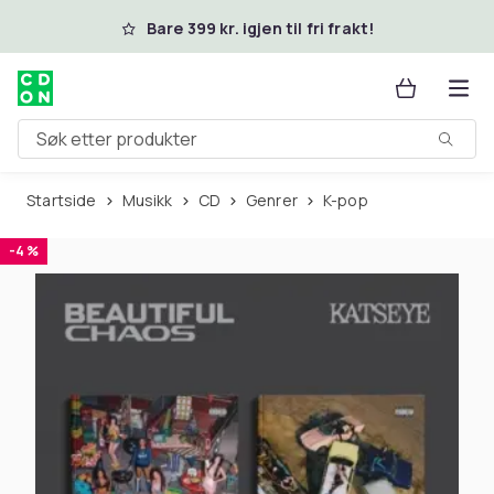
Hopp til hovedinnhold
Bare 399 kr. igjen til fri frakt!
Søk etter produkter
Startside
Musikk
CD
Genrer
K-pop
-4 %