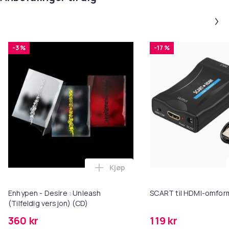
-3 %
-17 %
Kjøp
Legg Enhypen - Desire : Unleash 
Enhypen - Desire : Unleash
SCART til HDMI-omfor
(Tilfeldig versjon) (CD)
360 kr
119 kr