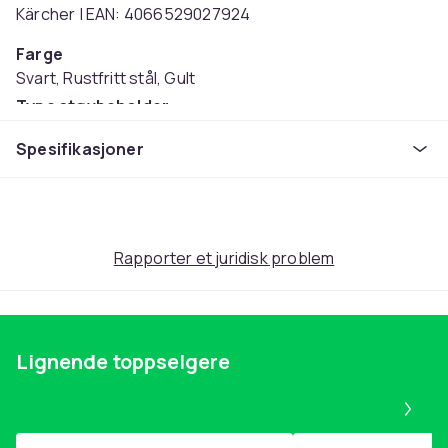
Kärcher | EAN: 4066529027924
Farge
Svart, Rustfritt stål, Gult
Type støvbeholder
Uten pose
Spesifikasjoner
Artikkel nr.
04fbfaea-8c4d-4e71-a54a-2566e7618eda
Produktsikkerhetsinformasjon
Rapporter et juridisk problem
Lignende toppselgere
Pa