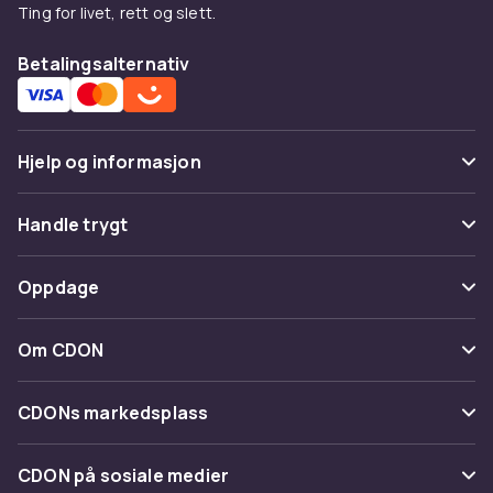
Ting for livet, rett og slett.
Betalingsalternativ
Hjelp og informasjon
Vanlige spørsmål
Handle trygt
Spor pakke
Betaling
Oppdage
Angre & returner her
Levering
Kategorier
Kontakt oss
Om CDON
Vilkår & policy
Varemerker
Om oss
Tilbakekallinger
CDONs markedsplass
Guider
Kundeanmeldelser
Merchant Help Center
CDON på sosiale medier
Jobbe på CDON