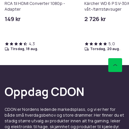
RCA til HDMI Converter 1080p -
Kärcher WD 6 P S V-30
Adapter
våt-/tørrstøvsuger
149 kr
2 726 kr
4,3
5,0
tirsdag, 18 aug.
torsdag, 20 aug.
Oppdag CDON
CDON er Nordens ledende markedsplass, og vi er her for
både små hverdagsbehov og store drømmer. Her finner du et
stadig større utvalg av produkter innen alt fra gaming, leker
og elektronikk til hage, skjønnhet og produkter til kjæledyr.