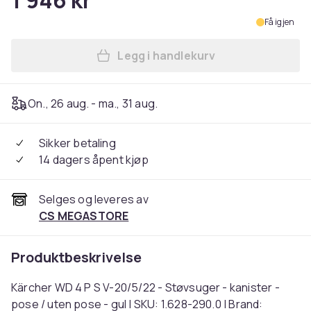
1 946 kr
Få igjen
Legg i handlekurv
Legg Kärcher WD 4 P S V-20/
On., 26 aug. - ma., 31 aug.
Sikker betaling
14 dagers åpent kjøp
Selges og leveres av
CS MEGASTORE
Produktbeskrivelse
Kärcher WD 4 P S V-20/5/22 - Støvsuger - kanister -
pose / uten pose - gul | SKU: 1.628-290.0 | Brand: