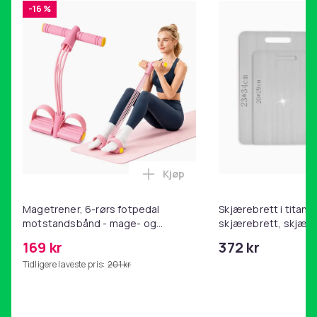
-16 %
Kjøp
Legg Magetrener, 6-rørs fotp
Magetrener, 6-rørs fotpedal
Skjærebrett i titan, 
motstandsbånd - mage- og
skjærebrett, skjæreb
kjernetrening, yoga og
stål, BPA-fri (2 stk.)
169 kr
372 kr
hjemmegymnastikk Pink
Tidligere laveste pris:
201 kr