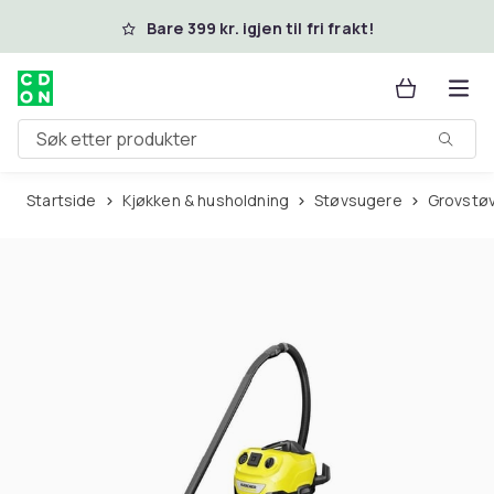
Hopp til hovedinnhold
Bare 399 kr. igjen til fri frakt!
Søk etter produkter
Startside
Kjøkken & husholdning
Støvsugere
Grovstø