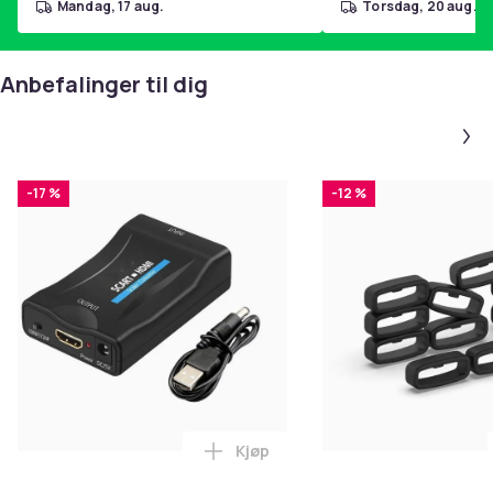
mandag, 17 aug.
torsdag, 20 aug.
Anbefalinger til dig
-17 %
-12 %
Kjøp
Legg SCART til HDMI-omformer 1