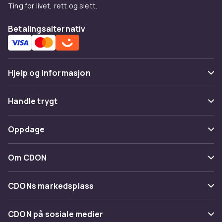
Ting for livet, rett og slett.
Betalingsalternativ
Hjelp og informasjon
Vanlige spørsmål
Handle trygt
Spor pakke
Betaling
Oppdage
Angre & returner her
Levering
Kategorier
Kontakt oss
Om CDON
Vilkår & policy
Varemerker
Om oss
Tilbakekallinger
CDONs markedsplass
Guider
Kundeanmeldelser
Merchant Help Center
CDON på sosiale medier
Jobbe på CDON