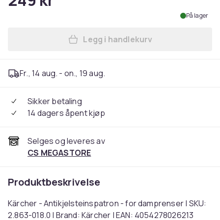
249 kr
På lager
Legg i handlekurv
Legg Kärcher - Antikjelstei
Fr., 14 aug. - on., 19 aug.
Sikker betaling
14 dagers åpent kjøp
Selges og leveres av
CS MEGASTORE
Produktbeskrivelse
Kärcher - Antikjelsteinspatron - for damprenser | SKU:
2.863-018.0 | Brand: Kärcher | EAN: 4054278026213