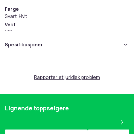
Farge
Svart, Hvit
Vekt
170
Artikkel nr.
Spesifikasjoner
cbb80633-fe2b-42c4-bb38-7bb527720729
Produktsikkerhetsinformasjon
Rapporter et juridisk problem
Lignende toppselgere
Pa