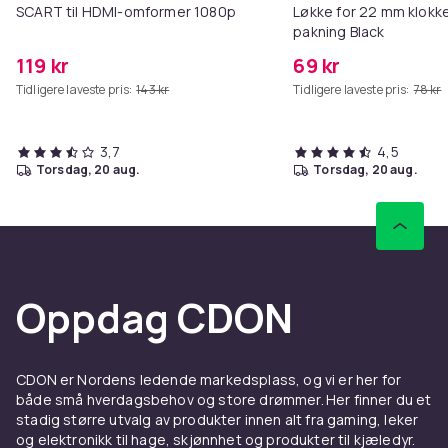
SCART til HDMI-omformer 1080p
Løkke for 22 mm klokke
pakning Black
119 kr
69 kr
Tidligere laveste pris:
143 kr
Tidligere laveste pris:
78 kr
3,7
4,5
torsdag, 20 aug.
torsdag, 20 aug.
Oppdag CDON
CDON er Nordens ledende markedsplass, og vi er her for
både små hverdagsbehov og store drømmer. Her finner du et
stadig større utvalg av produkter innen alt fra gaming, leker
og elektronikk til hage, skjønnhet og produkter til kjæledyr.