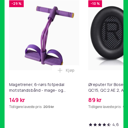
-29 %
-10 %
Kjøp
Legg Magetrener, 6-rørs fotp
Magetrener, 6-rørs fotpedal
Øreputer for Bose QC
motstandsbånd - mage- og
QC15, QC 2 AE 2, AE 
kjernetrening, yoga og
SoundTrue, SoundLin
149 kr
89 kr
hjemmegymnastikk Purple
Tidligere laveste pris:
209 kr
Tidligere laveste pris:
99 
4,6