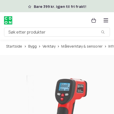
Hopp til hovedinnhold
Bare 399 kr. igjen til fri frakt!
Søk etter produkter
Startside
Bygg
Verktøy
Måleverktøy & sensorer
In