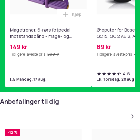
Kjøp
Legg Magetrener, 6-rørs fotp
Magetrener, 6-rørs fotpedal
Øreputer for Bose QC
motstandsbånd - mage- og
QC15, QC 2 AE 2, AE 
kjernetrening, yoga og
SoundTrue, SoundLin
149 kr
89 kr
hjemmegymnastikk Purple
Tidligere laveste pris:
209 kr
Tidligere laveste pris:
99 
4,6
mandag, 17 aug.
torsdag, 20 aug.
Anbefalinger til dig
-12 %