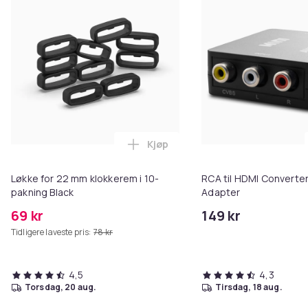
Kjøp
Legg Løkke for 22 mm klokkerem 
Løkke for 22 mm klokkerem i 10-
RCA til HDMI Converter
pakning Black
Adapter
69 kr
149 kr
Tidligere laveste pris:
78 kr
4,5
4,3
torsdag, 20 aug.
tirsdag, 18 aug.