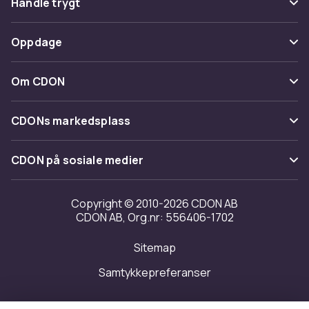
Handle trygt
Spor pakke
Betaling
Oppdage
Angre & returner her
Levering
Kategorier
Kontakt oss
Om CDON
Vilkår & policy
Varemerker
Om oss
Tilbakekallinger
CDONs markedsplass
Guider
Kundeanmeldelser
Merchant Help Center
CDON på sosiale medier
Jobbe på CDON
Investor relations
Copyright © 2010-2026 CDON AB
CDON AB, Org.nr: 556406-1702
Tilgjengelighet
Sitemap
Samtykkepreferanser