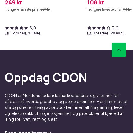
249 kr
108 kr
Tidligere laveste pris:
361 kr
Tidligere laveste pris:
113 kr
5,0
3,9
torsdag, 20 aug.
torsdag, 20 aug.
Oppdag CDON
CDON er Nordens ledende markedsplass, og vi er her for
både små hverdagsbehov og store drømmer. Her finner du et
stadig større utvalg av produkter innen alt fra gaming, leker
og elektronikk til hage, skjønnhet og produkter til kjæledyr.
Ting for livet, rett og slett.
Betalingsalternativ