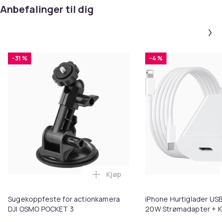
Anbefalinger til dig
-31 %
-4 %
Kjøp
Legg Sugekoppfeste for action
Sugekoppfeste for actionkamera
iPhone Hurtiglader USB
DJI OSMO POCKET 3
20W Strømadapter + K