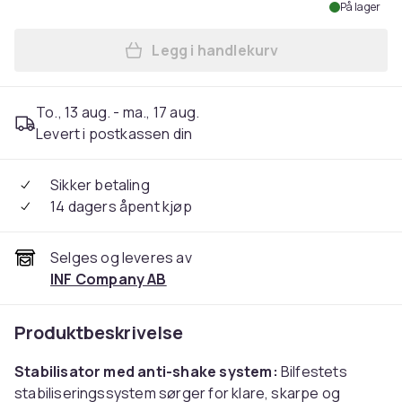
På lager
Legg i handlekurv
Legg Kamerastativ til bil fo
To., 13 aug. - ma., 17 aug.
Levert i postkassen din
Sikker betaling
14 dagers åpent kjøp
Selges og leveres av
INF Company AB
Produktbeskrivelse
Stabilisator med anti-shake system:
Bilfestets
stabiliseringssystem sørger for klare, skarpe og