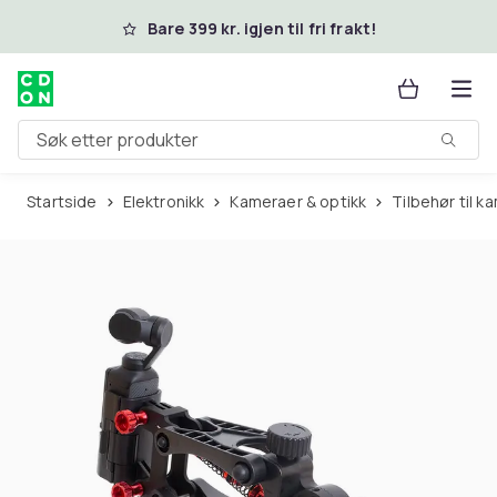
Hopp til hovedinnhold
Bare 399 kr. igjen til fri frakt!
Søk etter produkter
Startside
Elektronikk
Kameraer & optikk
Tilbehør til 