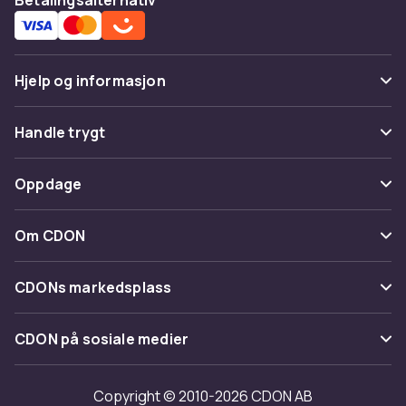
Hjelp og informasjon
Vanlige spørsmål
Handle trygt
Spor pakke
Betaling
Oppdage
Angre & returner her
Levering
Kategorier
Kontakt oss
Om CDON
Vilkår & policy
Varemerker
Om oss
Tilbakekallinger
CDONs markedsplass
Guider
Kundeanmeldelser
Merchant Help Center
CDON på sosiale medier
Jobbe på CDON
Investor relations
Copyright © 2010-2026 CDON AB