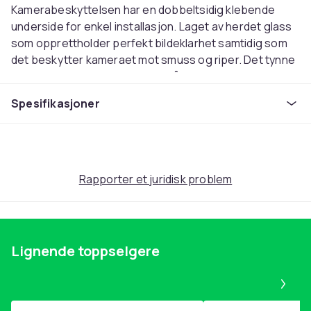
Kamerabeskyttelsen har en dobbeltsidig klebende
underside for enkel installasjon. Laget av herdet glass
som opprettholder perfekt bildeklarhet samtidig som
det beskytter kameraet mot smuss og riper. Det tynne
kameraglasset er designet for å beskytte kameraet
samtidig som det beholder utseendet på telefonen din.
Spesifikasjoner
Selvklebende
Beskyttelse for bakkamera
Materiale:
Herdet glass 9H
Kompatibilitet:
iPhone 13 Pro
Rapporter et juridisk problem
Innhold
1x kameraglass (telefon ikke inkludert)
Vekt, kilo
Lignende toppselgere
0.008000
Pa
Artikkel nr.
7d5f4efc-6a09-4a6e-af65-facefdf33697