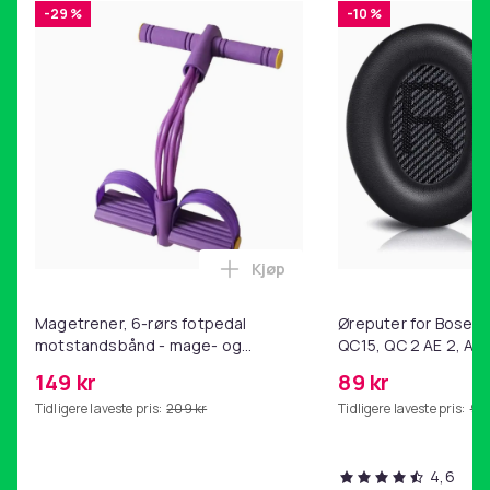
-29 %
-10 %
Produktsikkerhetsinformasjon
Kjøp
Legg Magetrener, 6-rørs fotp
Magetrener, 6-rørs fotpedal
Øreputer for Bose QC
motstandsbånd - mage- og
QC15, QC 2 AE 2, AE 
kjernetrening, yoga og
SoundTrue, SoundLin
149 kr
89 kr
hjemmegymnastikk Purple
Tidligere laveste pris:
209 kr
Tidligere laveste pris:
99 
4,6