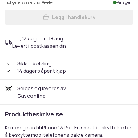
Tidligere laveste pris:
164 kr
På lager
Legg i handlekurv
Legg Kameralinseglass til A
To., 13 aug. - ti., 18 aug.
Levert i postkassen din
Sikker betaling
14 dagers åpent kjøp
Selges og leveres av
Caseonline
Produktbeskrivelse
Kameraglass til iPhone 13 Pro. En smart beskyttelse for
å beskytte mobiltelefonens bakre kamera.