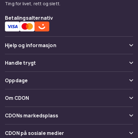
Ting for livet, rett og slett.
Betalingsalternativ
Hjelp og informasjon
Vanlige spørsmål
Handle trygt
Spor pakke
Betaling
Oppdage
Angre & returner her
Levering
Kategorier
Kontakt oss
Om CDON
Vilkår & policy
Varemerker
Om oss
Tilbakekallinger
CDONs markedsplass
Guider
Kundeanmeldelser
Merchant Help Center
CDON på sosiale medier
Jobbe på CDON