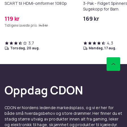
SCART til HDMI-omformer 1080p
3-Pak - Fidget Spinne
Sugekopp for Barn
119 kr
169 kr
Tidligere laveste pris:
143 kr
3,7
4,3
torsdag, 20 aug.
mandag, 17 aug.
Oppdag CDON
CDON er Nordens ledende markedsplass, og vi er her for
både små hverdagsbehov og store drømmer. Her finner du et
stadig større utvalg av produkter innen alt fra gaming, leker
og elektronikk til hage, skjønnhet og produkter til kjæledyr.