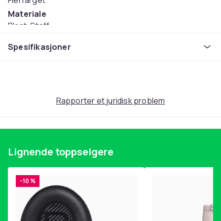
Flerfarget
Materiale
Plast, Stoff
Anbefalt alder (min)
Spesifikasjoner
3
Artikkel nr.
e3d63263-b949-5543-9b56-79101bba86ae
Produktsikkerhetsinformasjon
Rapporter et juridisk problem
Lignende toppselgere
-10 %