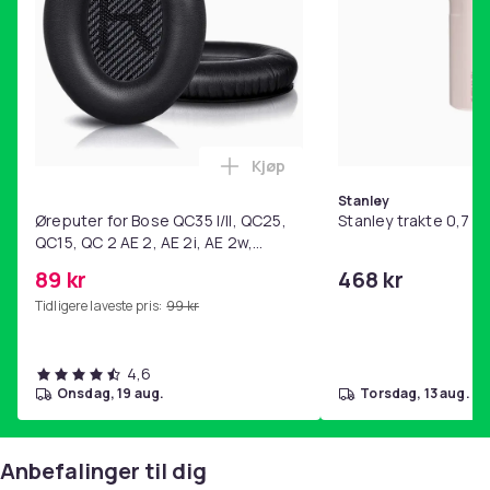
Kjøp
Legg Øreputer for Bose QC35 I/
Stanley
Øreputer for Bose QC35 I/II, QC25,
Stanley trakte 0,7 l,
QC15, QC 2 AE 2, AE 2i, AE 2w,
SoundTrue, SoundLink Black
89 kr
468 kr
Tidligere laveste pris:
99 kr
4,6
onsdag, 19 aug.
torsdag, 13 aug.
Anbefalinger til dig