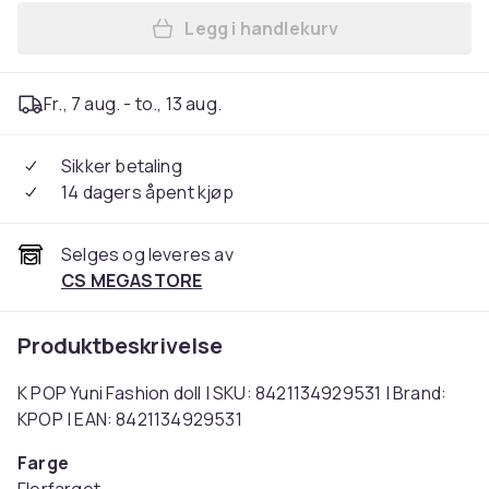
Legg i handlekurv
Legg K POP Yuni Fashion dol
Fr., 7 aug. - to., 13 aug.
Sikker betaling
14 dagers åpent kjøp
Selges og leveres av
CS MEGASTORE
Produktbeskrivelse
K POP Yuni Fashion doll | SKU: 8421134929531 | Brand:
KPOP | EAN: 8421134929531
Farge