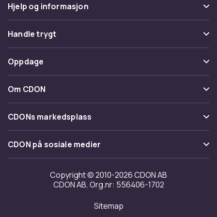
Hjelp og informasjon
Vanlige spørsmål
Handle trygt
Spor pakke
Betaling
Oppdage
Angre & returner her
Levering
Kategorier
Kontakt oss
Om CDON
Vilkår & policy
Varemerker
Om oss
Tilbakekallinger
CDONs markedsplass
Guider
Kundeanmeldelser
Merchant Help Center
CDON på sosiale medier
Jobbe på CDON
Investor relations
Copyright © 2010-2026 CDON AB
CDON AB, Org.nr: 556406-1702
Tilgjengelighet
Sitemap