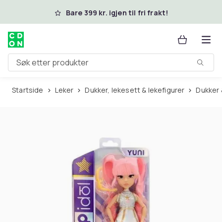
Hopp til hovedinnhold
Bare 399 kr. igjen til fri frakt!
Søk etter produkter
Startside
Leker
Dukker, lekesett & lekefigurer
Dukker