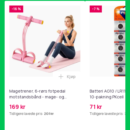
Vekt, gram
-16 %
-7 %
55
Artikkel nr.
8bb4366e-ac5c-450c-b4d7-35aed0062c92
Produktsikkerhetsinformasjon
Kjøp
Legg Magetrener, 6-rørs fotp
Magetrener, 6-rørs fotpedal
Batteri AG10 / LR1130
motstandsbånd - mage- og
10-pakning PKcell
kjernetrening, yoga og
169 kr
71 kr
hjemmegymnastikk Pink
Tidligere laveste pris:
201 kr
Tidligere laveste pris:
76 