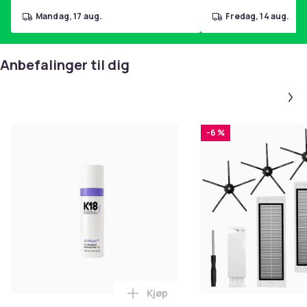
mandag, 17 aug.
fredag, 14 aug.
Anbefalinger til dig
-6 %
Kjøp
Legg K18 Airwash Dry Shampoo No