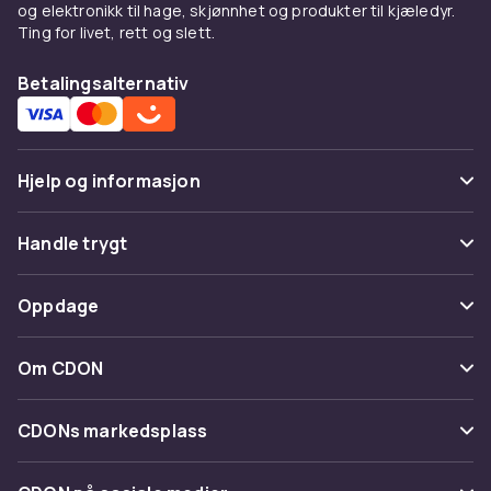
og elektronikk til hage, skjønnhet og produkter til kjæledyr.
Ting for livet, rett og slett.
Betalingsalternativ
Hjelp og informasjon
Vanlige spørsmål
Handle trygt
Spor pakke
Betaling
Oppdage
Angre & returner her
Levering
Kategorier
Kontakt oss
Om CDON
Vilkår & policy
Varemerker
Om oss
Tilbakekallinger
CDONs markedsplass
Guider
Kundeanmeldelser
Merchant Help Center