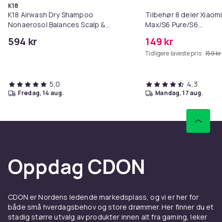
K18
K18 Airwash Dry Shampoo
Tilbehør 8 deler Xiaom
Nonaerosol Balances Scalp &
Max/S6 Pure/S6
Controls Excess Oil
MAXV/S50/S51/S55/S5
594 kr
149 kr
Tidligere laveste pris:
159 kr
5,0
4,3
fredag, 14 aug.
mandag, 17 aug.
Oppdag CDON
CDON er Nordens ledende markedsplass, og vi er her for
både små hverdagsbehov og store drømmer. Her finner du et
stadig større utvalg av produkter innen alt fra gaming, leker