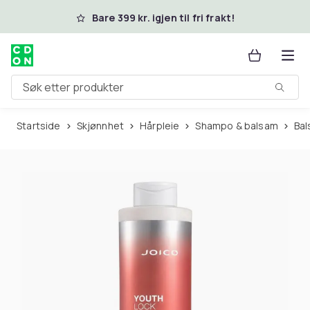
Hopp til hovedinnhold
Bare 399 kr. igjen til fri frakt!
Søk etter produkter
Startside
Skjønnhet
Hårpleie
Shampo & balsam
Ba