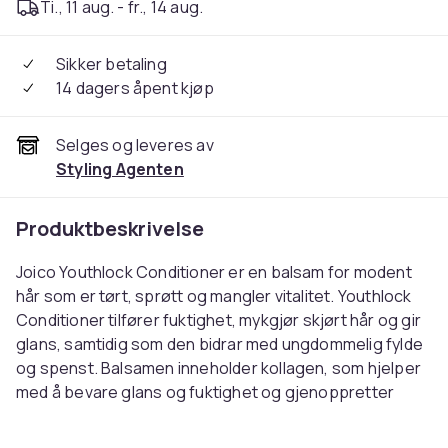
Ti., 11 aug. - fr., 14 aug.
Sikker betaling
14 dagers åpent kjøp
Selges og leveres av
Styling Agenten
Produktbeskrivelse
Joico Youthlock Conditioner er en balsam for modent
hår som er tørt, sprøtt og mangler vitalitet. Youthlock
Conditioner tilfører fuktighet, mykgjør skjørt hår og gir
glans, samtidig som den bidrar med ungdommelig fylde
og spenst. Balsamen inneholder kollagen, som hjelper
med å bevare glans og fuktighet og gjenoppretter
ungdommelig fylde og motstandskraft i skjørt, tørt og
uregjerlig hår. Buritiolje, som er rik på antioksidanter