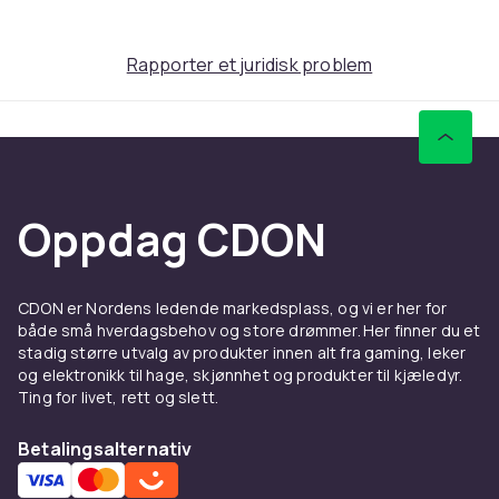
samt vitamin A og E, hjelper med å gjenopprette
fuktighet og glans i tørt og livløst hår. SmartRelease™-
Rapporter et juridisk problem
teknologien beskytter håret mot de skadelige
effektene av daglig styling. PETA-sertifisert (Global
Animal Test-Free).
Fordel en liten mengde i nyvasket, vått hår.
Masser forsiktig fra røtter til spisser.
Oppdag CDON
La virke i ett til to minutter.
Skyll grundig.
CDON er Nordens ledende markedsplass, og vi er her for
både små hverdagsbehov og store drømmer. Her finner du et
Farge
stadig større utvalg av produkter innen alt fra gaming, leker
White
og elektronikk til hage, skjønnhet og produkter til kjæledyr.
Ting for livet, rett og slett.
Vekt, gram
1080
Betalingsalternativ
Artikkel nr.
f965e2e9-70e5-52f1-93cd-caabe0940e61