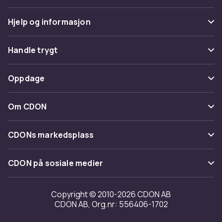
Produktsikkerhetsinformasjon
Hjelp og informasjon
Vanlige spørsmål
Handle trygt
Spor pakke
Betaling
Oppdage
Angre & returner her
Levering
Kategorier
Kontakt oss
Om CDON
Vilkår & policy
Varemerker
Om oss
Tilbakekallinger
CDONs markedsplass
Guider
Kundeanmeldelser
Merchant Help Center
CDON på sosiale medier
Jobbe på CDON
Investor relations
Copyright © 2010-2026 CDON AB
CDON AB, Org.nr: 556406-1702
Tilgjengelighet