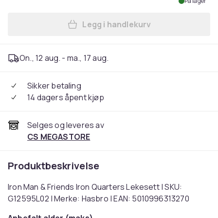
På lager
Legg i handlekurv
Legg Iron Man & Friends Iro
On., 12 aug. - ma., 17 aug.
Sikker betaling
14 dagers åpent kjøp
Selges og leveres av
CS MEGASTORE
Produktbeskrivelse
Iron Man & Friends Iron Quarters Lekesett | SKU:
G12595L02 | Merke: Hasbro | EAN: 5010996313270