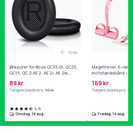
Kjøp
Legg Øreputer for Bose QC35 I/
Øreputer for Bose QC35 I/II, QC25,
Magetrener, 6-rørs 
QC15, QC 2 AE 2, AE 2i, AE 2w,
motstandsbånd - m
SoundTrue, SoundLink Black
kjernetrening, yoga
89 kr
169 kr
hjemmegymnastikk P
Tidligere laveste pris:
99 kr
Tidligere laveste pris:
201
4,6
onsdag, 19 aug.
fredag, 14 aug.