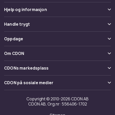
Hjelp og informasjon
Vanlige spørsmål
Handle trygt
Spor pakke
Betaling
Oppdage
Angre & returner her
Levering
Kategorier
Kontakt oss
Om CDON
Vilkår & policy
Varemerker
Om oss
Tilbakekallinger
CDONs markedsplass
Guider
Kundeanmeldelser
Merchant Help Center
CDON på sosiale medier
Jobbe på CDON
Investor relations
Copyright © 2010-2026 CDON AB
CDON AB, Org.nr: 556406-1702
Tilgjengelighet