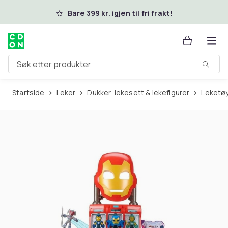
Hopp til hovedinnhold
Bare 399 kr. igjen til fri frakt!
Søk etter produkter
Startside
Leker
Dukker, lekesett & lekefigurer
Leketø