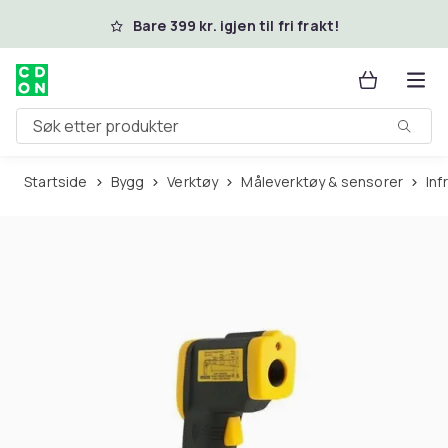
Hopp til hovedinnhold
Bare 399 kr. igjen til fri frakt!
Søk etter produkter
Startside
Bygg
Verktøy
Måleverktøy & sensorer
In