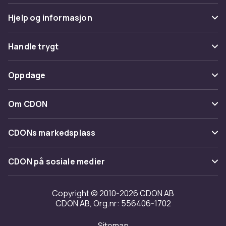
Hjelp og informasjon
Vanlige spørsmål
Handle trygt
Spor pakke
Betaling
Oppdage
Angre & returner her
Levering
Kategorier
Kontakt oss
Om CDON
Vilkår & policy
Varemerker
Om oss
Tilbakekallinger
CDONs markedsplass
Guider
Kundeanmeldelser
Merchant Help Center
CDON på sosiale medier
Jobbe på CDON
Investor relations
Copyright © 2010-2026 CDON AB
CDON AB, Org.nr: 556406-1702
Tilgjengelighet
Sitemap