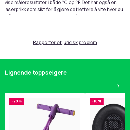
vise måleresultater i både °C og °F. Det har også en
laserprikk som sikt for å gjøre det lettere å vite hvor du
måler. Drives av 2 AAA-batterier (ikke inkludert)
Denne teksten er automatisk oversatt, og det kan
forekomme feil.
Rapporter et juridisk problem
Artikkel nr.
055d7420-736d-447a-9f36-1298c632c571
Produktsikkerhetsinformasjon
Lignende toppselgere
Pa
-29 %
-10 %