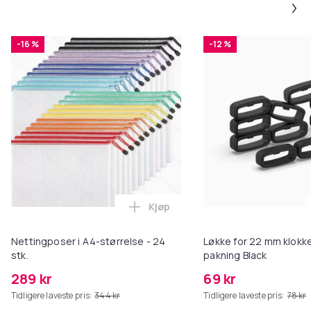
-16 %
-12 %
Kjøp
Legg Nettingposer i A4-størrelse
Nettingposer i A4-størrelse - 24
Løkke for 22 mm klokke
stk.
pakning Black
289 kr
69 kr
Tidligere laveste pris:
344 kr
Tidligere laveste pris:
78 kr