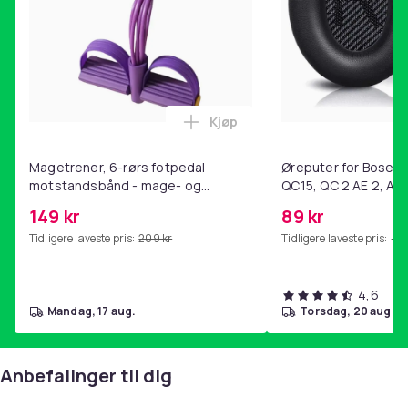
Kjøp
Legg Magetrener, 6-rørs fotp
Magetrener, 6-rørs fotpedal
Øreputer for Bose QC
motstandsbånd - mage- og
QC15, QC 2 AE 2, AE 
kjernetrening, yoga og
SoundTrue, SoundLin
149 kr
89 kr
hjemmegymnastikk Purple
Tidligere laveste pris:
209 kr
Tidligere laveste pris:
99 
4,6
mandag, 17 aug.
torsdag, 20 aug.
Anbefalinger til dig