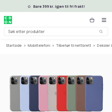
Hopp til hovedinnhold
Bare 399 kr. igjen til fri frakt!
Søk etter produkter
Startside
Mobiltelefoni
Tilbehør til nettbrett
Deksler