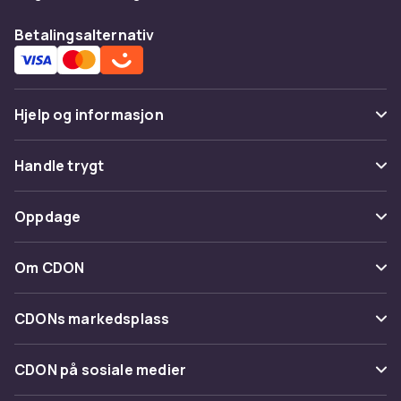
Betalingsalternativ
Hjelp og informasjon
Vanlige spørsmål
Handle trygt
Spor pakke
Betaling
Oppdage
Angre & returner her
Levering
Kategorier
Kontakt oss
Om CDON
Vilkår & policy
Varemerker
Om oss
Tilbakekallinger
CDONs markedsplass
Guider
Kundeanmeldelser
Merchant Help Center
CDON på sosiale medier
Jobbe på CDON