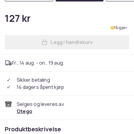
127 kr
Få igjen
Legg i handlekurv
Legg iPhone 15 - Matt TPU-d
Fr., 14 aug. - on., 19 aug.
Sikker betaling
14 dagers åpent kjøp
Selges og leveres av
Otego
Produktbeskrivelse