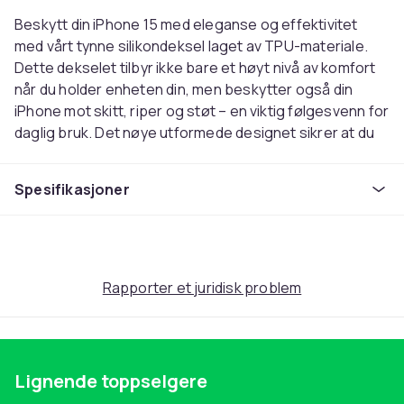
Beskytt din iPhone 15 med eleganse og effektivitet
med vårt tynne silikondeksel laget av TPU-materiale.
Dette dekselet tilbyr ikke bare et høyt nivå av komfort
når du holder enheten din, men beskytter også din
iPhone mot skitt, riper og støt – en viktig følgesvenn for
daglig bruk. Det nøye utformede designet sikrer at du
har uhindret tilgang til alle knapper og funksjoner, selv
med dekselet på.
Spesifikasjoner
I tillegg utstråler dette slanke og stilige dekselet et
sofistikert utseende takket være den matte finishen,
som kompletterer din iPhone 15 på en smakfull måte
vei. Med egenskaper som svettebestandig, anti-smuss
og anti-fingeravtrykk, holder dette dekselet enheten
Rapporter et juridisk problem
din som ny ut lenger, uten de vanlige bekymringene
som svette, skitt og irriterende fingeravtrykk.
Funksjoner i oppsummering:
- Svettetett : Holder enheten tørr selv under aktive
Lignende toppselgere
dager.