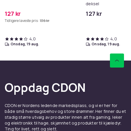
deksel
127 kr
127 kr
Tidligere laveste pris:
136 kr
4,0
4,0
onsdag, 19 aug.
onsdag, 19 aug.
Oppdag CDON
CDON er Nordens ledende markedsplass, og vi er her for
både små hverdagsbehov og store drømmer. Her finner du et
stadig større utvalg av produkter innen alt fra gaming, leker
og elektronikk til hage, skjønnhet og produkter til kjæledyr.
Ting for livet, rett og slett.