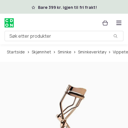
Hopp til hovedinnhold
Bare 399 kr. igjen til fri frakt!
Søk etter produkter
Startside
Skjønnhet
Sminke
Sminkeverktøy
Vippet