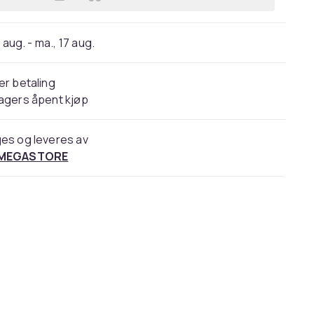
Legg Inter-Tech IT-732 - Nettverksa
 aug. - ma., 17 aug.
er betaling
agers åpent kjøp
es og leveres av
 MEGASTORE