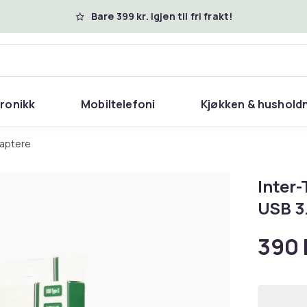
Bare 399 kr. igjen til fri frakt!
tronikk
Mobiltelefoni
Kjøkken & hushold
daptere
Inter-
USB 3.
390 