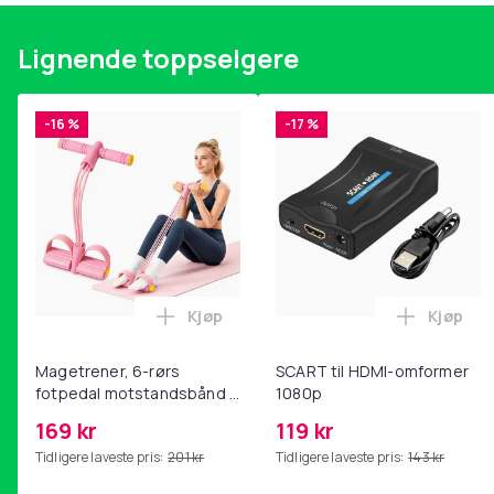
Lignende toppselgere
-16 %
-17 %
Kjøp
Kjøp
Legg Magetrener, 6-rørs fotpedal mot
Legg SC
Magetrener, 6-rørs
SCART til HDMI-omformer
fotpedal motstandsbånd -
1080p
mage- og kjernetrening,
169 kr
119 kr
yoga og
Tidligere laveste pris:
201 kr
Tidligere laveste pris:
143 kr
hjemmegymnastikk Pink