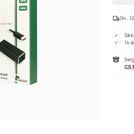
On., 12
Sikk
14 d
Selg
CS