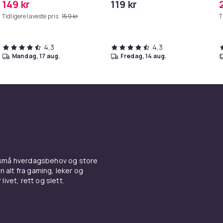
149 kr
119 kr
MAXV/S50/S51/S55/S5/S60/S65/S6
iPhone/iPad
Tidligere laveste pris:
159 kr
T
4,3
4,3
mandag, 17 aug.
fredag, 14 aug.
 små hverdagsbehov og store
n alt fra gaming, leker og
livet, rett og slett.