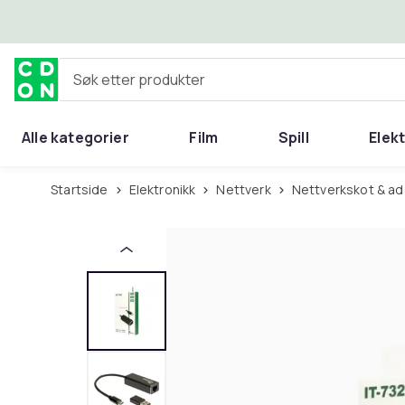
Hopp til hovedinnhold
Søk etter produkter
Alle kategorier
Film
Spill
Elek
Startside
Elektronikk
Nettverk
Nettverkskot & a