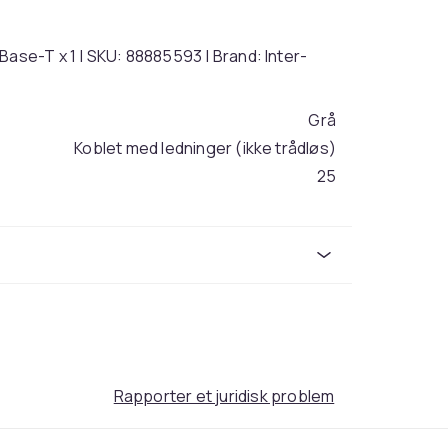
Base-T x 1 | SKU: 88885593 | Brand: Inter-
Grå
Koblet med ledninger (ikke trådløs)
25
bf6ca8ba-7ad7-4450-8eb5-31baadbb3c59
Rapporter et juridisk problem