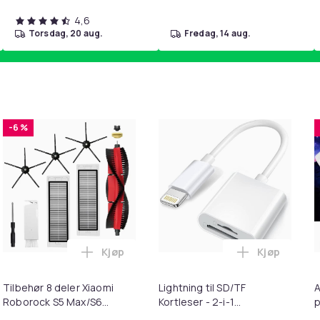
4,6
torsdag, 20 aug.
fredag, 14 aug.
-6 %
Kjøp
Kjøp
ebrun i handlekurven
irwash Dry Shampoo Nonaerosol Balances Scalp & Controls Exc
Legg Tilbehør 8 deler Xiaomi Roborock S
Legg Lightni
Tilbehør 8 deler Xiaomi
Lightning til SD/TF
A
Roborock S5 Max/S6
Kortleser - 2-i-1
p
Pure/S6
Minnekortadapter til
S