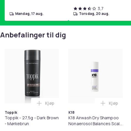
3,7
mandag, 17 aug.
torsdag, 20 aug.
Anbefalinger til dig
Kjøp
Kjøp
Legg Toppik - 27,5g - Dark Brown - Mørk
Legg K18 A
Toppik
K18
Toppik - 27,5g - Dark Brown
K18 Airwash Dry Shampoo
- Mørkebrun
Nonaerosol Balances Scalp
& Controls Excess Oil