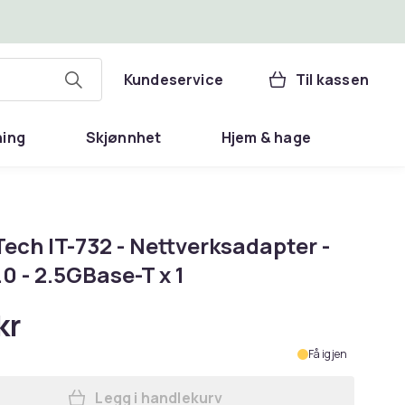
Kundeservice
Til kassen
ning
Skjønnhet
Hjem & hage
Tech IT-732 - Nettverksadapter -
0 - 2.5GBase-T x 1
kr
Få igjen
Legg i handlekurv