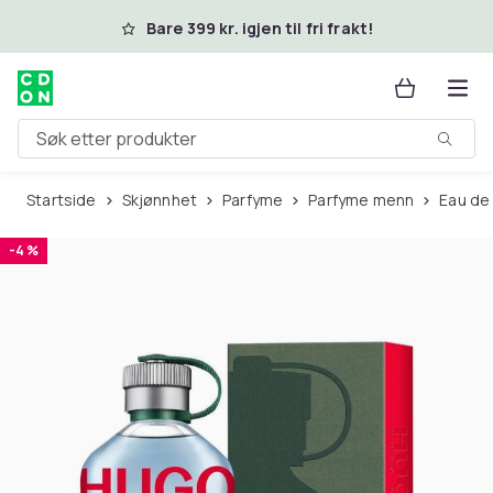
Hopp til hovedinnhold
Bare 399 kr. igjen til fri frakt!
Søk etter produkter
Startside
Skjønnhet
Parfyme
Parfyme menn
Eau de
-4 %