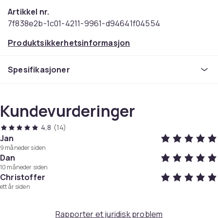
Artikkel nr.
7f838e2b-1c01-4211-9961-d94641f04554
Produktsikkerhetsinformasjon
Spesifikasjoner
Kundevurderinger
4,8
(14)
Jan
9 måneder siden
Dan
10 måneder siden
Christoffer
ett år siden
Rapporter et juridisk problem