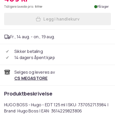
Tidligere laveste pris:
511 kr
På lager
Legg i handlekurv
Legg HUGO BOSS - Hugo - ED
Fr., 14 aug. - on., 19 aug.
Sikker betaling
14 dagers åpent kjøp
Selges og leveres av
CS MEGASTORE
Produktbeskrivelse
HUGO BOSS - Hugo - EDT 125 ml | SKU: 737052713984 |
Brand: Hugo Boss | EAN: 3614229823806