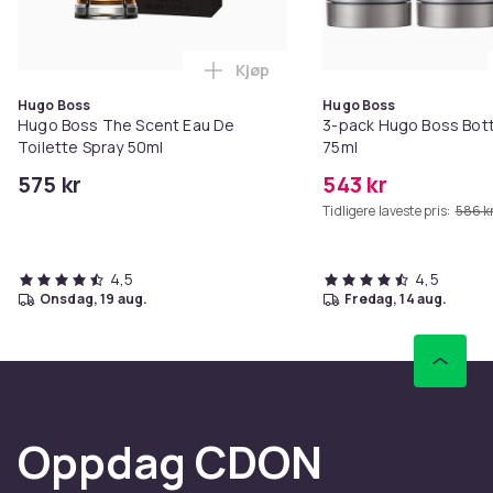
Kjøp
Legg Hugo Boss The Scent Eau De
Hugo Boss
Hugo Boss
Hugo Boss The Scent Eau De
3-pack Hugo Boss Bott
Toilette Spray 50ml
75ml
575 kr
543 kr
Tidligere laveste pris:
586 k
4,5
4,5
onsdag, 19 aug.
fredag, 14 aug.
Oppdag CDON