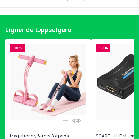
Lignende toppselgere
-16 %
-17 %
Kjøp
Legg Magetrener, 6-rørs fotp
Magetrener, 6-rørs fotpedal
SCART til HDMI-omf