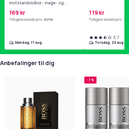
motstandsbånd - mage- og
kjernetrening, yoga og
169 kr
119 kr
hjemmegymnastikk Pink
Tidligere laveste pris:
201 kr
Tidligere laveste pris:
143
3,7
mandag, 17 aug.
torsdag, 20 aug.
Anbefalinger til dig
-7 %