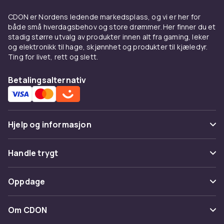
CDON er Nordens ledende markedsplass, og vi er her for
både små hverdagsbehov og store drømmer. Her finner du et
stadig større utvalg av produkter innen alt fra gaming, leker
og elektronikk til hage, skjønnhet og produkter til kjæledyr.
Ting for livet, rett og slett.
Betalingsalternativ
Hjelp og informasjon
Vanlige spørsmål
Handle trygt
Spor pakke
Betaling
Oppdage
Angre & returner her
Levering
Kategorier
Kontakt oss
Om CDON
Vilkår & policy