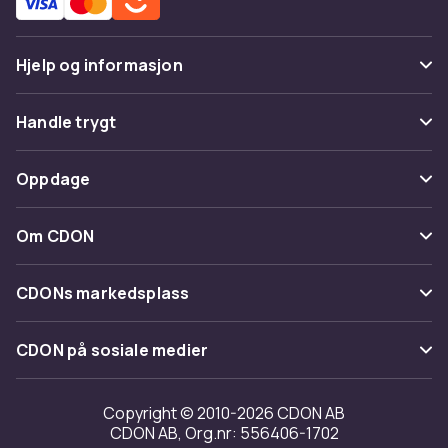
Hjelp og informasjon
Vanlige spørsmål
Handle trygt
Spor pakke
Betaling
Oppdage
Angre & returner her
Levering
Kategorier
Kontakt oss
Om CDON
Vilkår & policy
Varemerker
Om oss
Tilbakekallinger
CDONs markedsplass
Guider
Kundeanmeldelser
Merchant Help Center
CDON på sosiale medier
Jobbe på CDON
Investor relations
Copyright © 2010-2026 CDON AB
CDON AB, Org.nr: 556406-1702
Tilgjengelighet