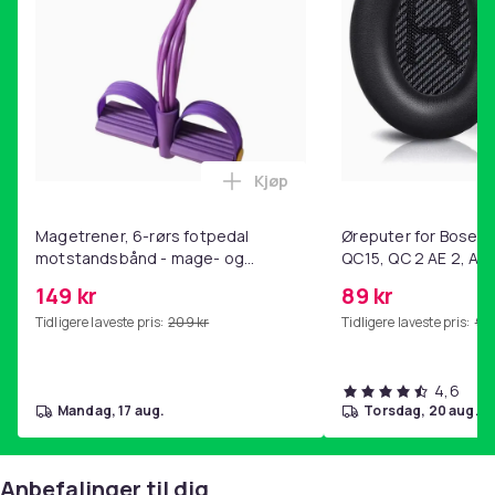
Kjøp
Legg Magetrener, 6-rørs fotp
Magetrener, 6-rørs fotpedal
Øreputer for Bose QC
motstandsbånd - mage- og
QC15, QC 2 AE 2, AE 
kjernetrening, yoga og
SoundTrue, SoundLin
149 kr
89 kr
hjemmegymnastikk Purple
Tidligere laveste pris:
209 kr
Tidligere laveste pris:
99 
4,6
mandag, 17 aug.
torsdag, 20 aug.
Anbefalinger til dig