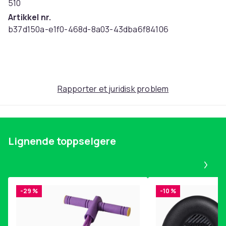
510
Artikkel nr.
b37d150a-e1f0-468d-8a03-43dba6f84106
Produktsikkerhetsinformasjon
Rapporter et juridisk problem
Lignende toppselgere
Pa
-29 %
-10 %