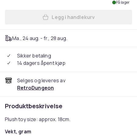
På lager
Legg i handlekurv
Legg How to Train Your Dra
Ma., 24 aug. - fr., 28 aug.
Sikker betaling
14 dagers åpent kjøp
Selges og leveres av
RetroDungeon
Produktbeskrivelse
Plush toy size: approx. 18cm.
Vekt, gram