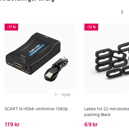
-17 %
-12 %
Kjøp
Legg SCART til HDMI-omformer 1
SCART til HDMI-omformer 1080p
Løkke for 22 mm klokke
pakning Black
119 kr
69 kr