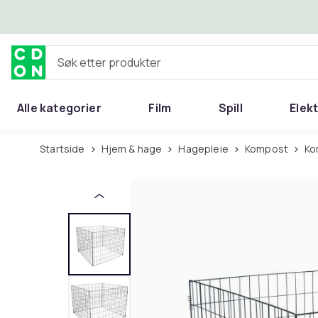
Hopp til hovedinnhold
Søk etter produkter
Alle kategorier
Film
Spill
Elek
Startside
Hjem & hage
Hagepleie
Kompost
K