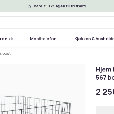
Bare 399 kr. igjen til fri frakt!
tronikk
Mobiltelefoni
Kjøkken & hushold
ompost
Hjem 
567 b
2 25