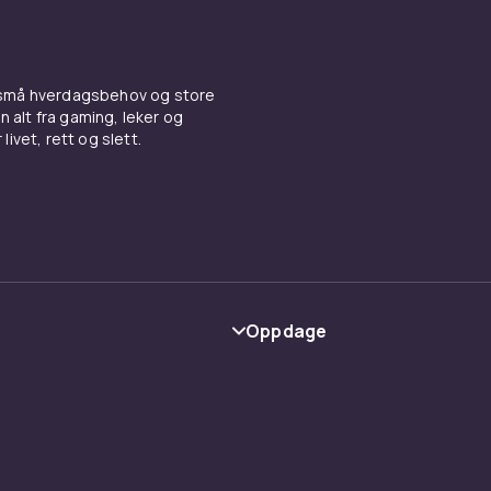
 små hverdagsbehov og store
n alt fra gaming, leker og
livet, rett og slett.
Oppdage
Kategorier
Varemerker
y
Guider