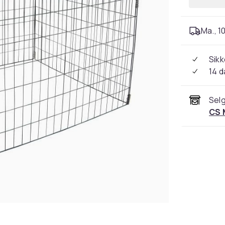
Ma., 10
Sikk
14 d
Selg
CS