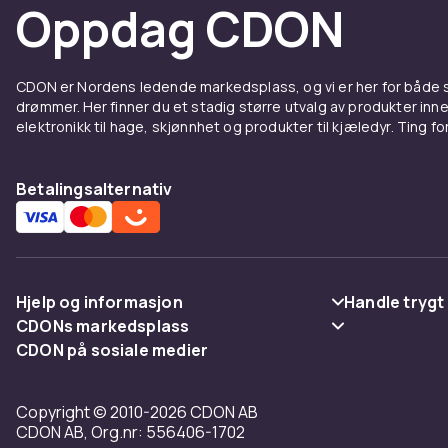
Oppdag CDON
CDON er Nordens ledende markedsplass, og vi er her for både
drømmer. Her finner du et stadig større utvalg av produkter inne
elektronikk til hage, skjønnhet og produkter til kjæledyr. Ting for 
Betalingsalternativ
Hjelp og informasjon
Handle trygt
CDONs markedsplass
Vanlige spørsmål
Betaling
CDON på sosiale medier
Merchant Help Center
Spor pakke
Levering
Copyright © 2010-2026 CDON AB
Angre & returner her
Vilkår & polic
CDON AB, Org.nr: 556406-1702