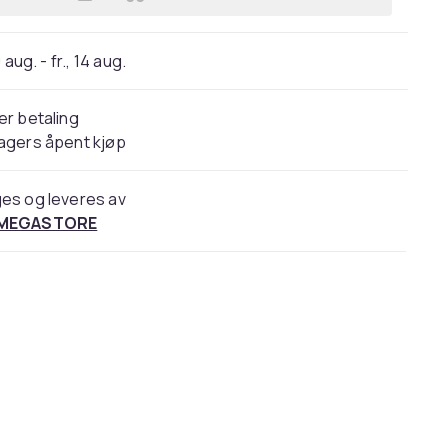
Legg Hjem It Green&gt;it® kompost
 aug. - fr., 14 aug.
er betaling
agers åpent kjøp
es og leveres av
 MEGASTORE