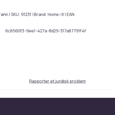
nn | SKU: 91231 | Brand: Home>It | EAN:
6c8560f3-9ee1-427a-8d29-317a87791f4f
Rapporter et juridisk problem