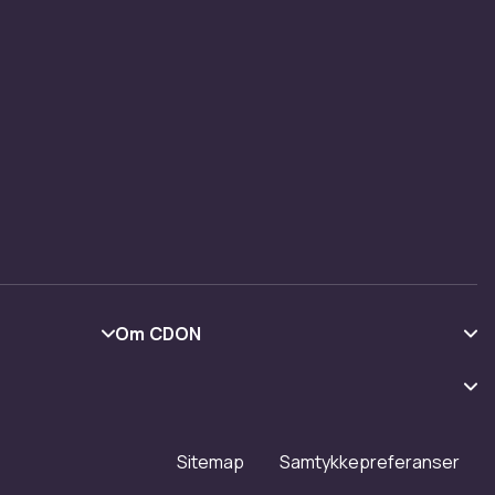
Om CDON
Om oss
Kundeanmeldelser
Jobbe på CDON
Sitemap
Samtykkepreferanser