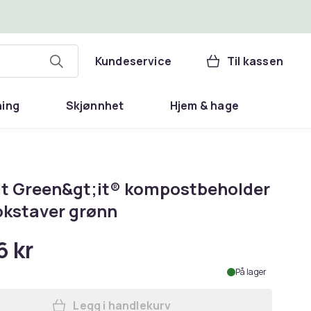
Kundeservice
Til kassen
ning
Skjønnhet
Hjem & hage
It Green&gt;it® kompostbeholder
okstaver grønn
6 kr
På lager
Legg i handlekurv