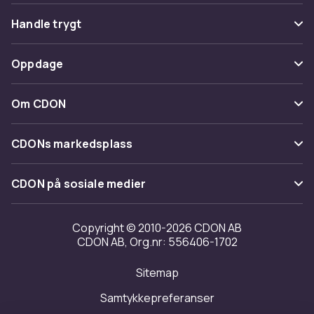
Vanlige spørsmål
Handle trygt
Spor pakke
Betaling
Oppdage
Angre & returner her
Levering
Kategorier
Kontakt oss
Om CDON
Vilkår & policy
Varemerker
Om oss
Tilbakekallinger
CDONs markedsplass
Guider
Kundeanmeldelser
Merchant Help Center
CDON på sosiale medier
Jobbe på CDON
Investor relations
Copyright © 2010-2026 CDON AB
CDON AB, Org.nr: 556406-1702
Tilgjengelighet
Sitemap
Samtykkepreferanser