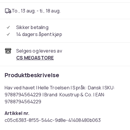
To., 13 aug. - ti., 18 aug.
Sikker betaling
14 dagers åpent kjøp
Selges og leveres av
CS MEGASTORE
Produktbeskrivelse
Hav ved havet | Helle Troelsen | Språk: Dansk | SKU:
9788794564229 | Brand: Koustrup & Co. | EAN:
9788794564229
Artikkel nr.
c05c6383-8f55-544c-9d8e-41408480b063