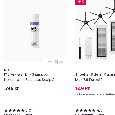
-6 %
Kjøp
Legg K18 Airwash Dry Shampoo No
K18
K18 Airwash Dry Shampoo
Tilbehør 8 deler Xiaom
Nonaerosol Balances Scalp &
Max/S6 Pure/S6
Controls Excess Oil
MAXV/S50/S51/S55/S5
594 kr
149 kr
Tidligere laveste pris:
159 kr
5,0
4,3
fredag, 14 aug.
mandag, 17 aug.