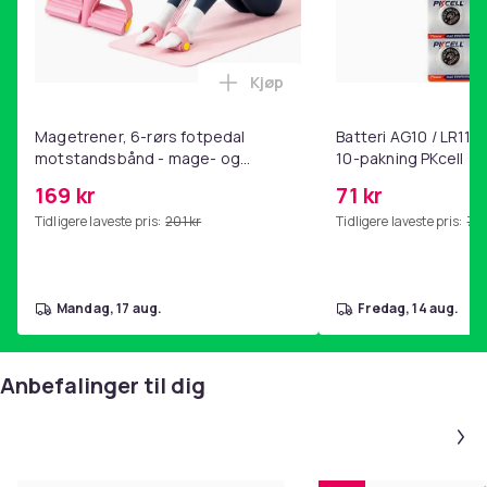
Kjøp
Legg Magetrener, 6-rørs fotp
Magetrener, 6-rørs fotpedal
Batteri AG10 / LR1130
motstandsbånd - mage- og
10-pakning PKcell
kjernetrening, yoga og
169 kr
71 kr
hjemmegymnastikk Pink
Tidligere laveste pris:
201 kr
Tidligere laveste pris:
76 
mandag, 17 aug.
fredag, 14 aug.
Anbefalinger til dig