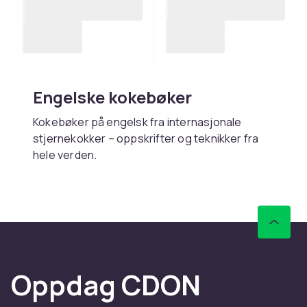
Engelske kokebøker
Kokebøker på engelsk fra internasjonale
stjernekokker – oppskrifter og teknikker fra
hele verden.
Kjøp engelske kokebøker
online hos CDON
Hos CDON finner du engelske kokebøker –
med rask levering og trygt kjøp.
Oppdag CDON