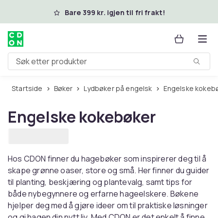
Hopp til hovedinnhold
Bare 399 kr. igjen til fri frakt!
Søk etter produkter
Startside
Bøker
Lydbøker på engelsk
Engelske kokeb
Engelske kokebøker
Hos CDON finner du hagebøker som inspirerer deg til å
skape grønne oaser, store og små. Her finner du guider
til planting, beskjæring og plantevalg, samt tips for
både nybegynnere og erfarne hageelskere. Bøkene
hjelper deg med å gjøre ideer om til praktiske løsninger
og gi hagen din nytt liv. Med CDON er det enkelt å finne