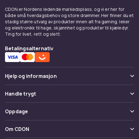
CDON er Nordens ledende markedsplass, og vi er her for
både små hverdagsbehov og store drømmer. Her finner du et
stadig større utvalg av produkter innen alt fra gaming, leker
og elektronikk til hage, skjønnhet og produkter til kjæledyr.
Ting for livet, rett og slett.
Betalingsalternativ
Hjelp og informasjon
Vanlige spørsmål
Handle trygt
Spor pakke
Betaling
Oppdage
Angre & returner her
Levering
Kategorier
Kontakt oss
Om CDON
Vilkår & policy