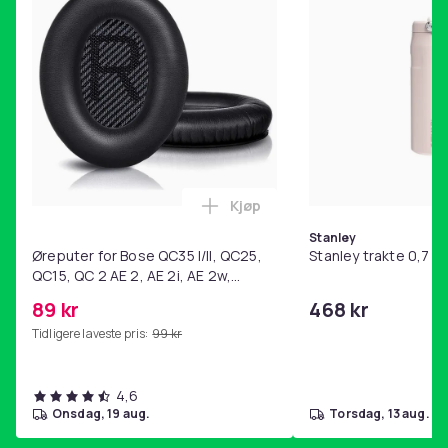
Kjøp
Legg Øreputer for Bose QC35 I/
Stanley
Øreputer for Bose QC35 I/II, QC25,
Stanley trakte 0,7 l,
QC15, QC 2 AE 2, AE 2i, AE 2w,
SoundTrue, SoundLink Black
89 kr
468 kr
Tidligere laveste pris:
99 kr
4,6
onsdag, 19 aug.
torsdag, 13 aug.