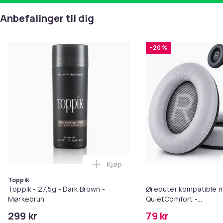
Anbefalinger til dig
-20 %
Kjøp
Legg Toppik - 27,5g - Dark Brow
Toppik
Toppik - 27,5g - Dark Brown -
Øreputer kompatible 
Mørkebrun
QuietComfort -
QC35/QC25/QC15/AE2 
299 kr
79 kr