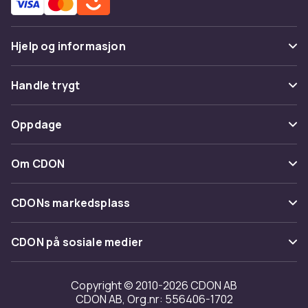
Hjelp og informasjon
Vanlige spørsmål
Handle trygt
Spor pakke
Betaling
Oppdage
Angre & returner her
Levering
Kategorier
Kontakt oss
Om CDON
Vilkår & policy
Varemerker
Om oss
Tilbakekallinger
CDONs markedsplass
Guider
Kundeanmeldelser
Merchant Help Center
CDON på sosiale medier
Jobbe på CDON
Investor relations
Copyright © 2010-2026 CDON AB
CDON AB, Org.nr: 556406-1702
Tilgjengelighet