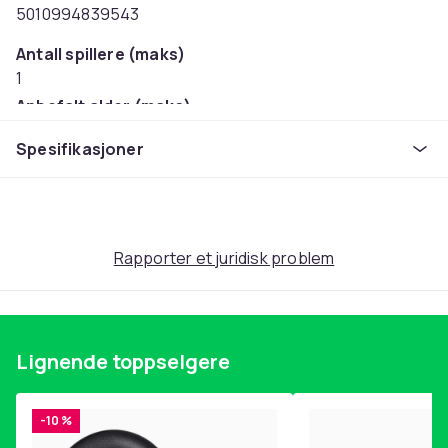
5010994839543
Antall spillere (maks)
1
Anbefalt alder (maks)
99
Spesifikasjoner
Anbefalt alder (min)
4
Vekt
735
Rapporter et juridisk problem
Artikkel nr.
980c8a89-7cb1-5f48-a2c5-e1edf89a0577
Produktsikkerhetsinformasjon
Lignende toppselgere
-10 %