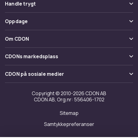
Vanlige spørsmål
Handle trygt
Spor pakke
Betaling
Oppdage
Angre & returner her
Levering
Kategorier
Kontakt oss
Om CDON
Vilkår & policy
Varemerker
Om oss
Tilbakekallinger
CDONs markedsplass
Guider
Kundeanmeldelser
Merchant Help Center
CDON på sosiale medier
Jobbe på CDON
Investor relations
Copyright © 2010-2026 CDON AB
CDON AB, Org.nr: 556406-1702
Tilgjengelighet
Sitemap
Samtykkepreferanser