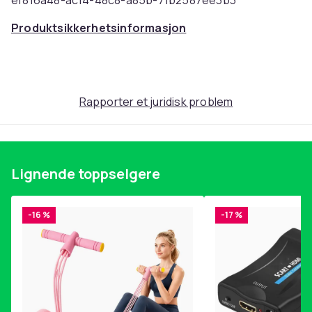
ef816a48-ac14-48c8-a85b-71b2587ee3b3
Produktsikkerhetsinformasjon
Rapporter et juridisk problem
Lignende toppselgere
-16 %
-17 %