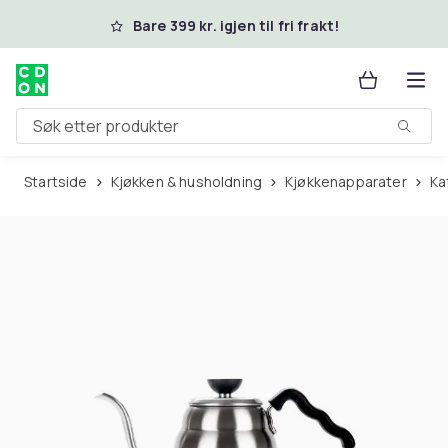
Hopp til hovedinnhold
Bare 399 kr. igjen til fri frakt!
Søk etter produkter
Startside
Kjøkken & husholdning
Kjøkkenapparater
K