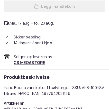
Legg i handlekurv
Legg Hario Buono vannkoker 
Ma., 17 aug. - to., 20 aug.
Sikker betaling
14 dagers åpent kjøp
Selges og leveres av
CS MEGASTORE
Produktbeskrivelse
Hario Buono vannkoker 1 l sølvfarget | SKU: VKB-100HSV
| Brand: HARIO | EAN: 4977642021136
Artikkel nr.