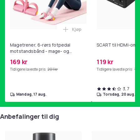
Kjøp
Legg Magetrener, 6-rørs fotp
Magetrener, 6-rørs fotpedal
SCART til HDMI-omf
motstandsbånd - mage- og
kjernetrening, yoga og
169 kr
119 kr
hjemmegymnastikk Pink
Tidligere laveste pris:
201 kr
Tidligere laveste pris:
143
3,7
mandag, 17 aug.
torsdag, 20 aug.
Anbefalinger til dig