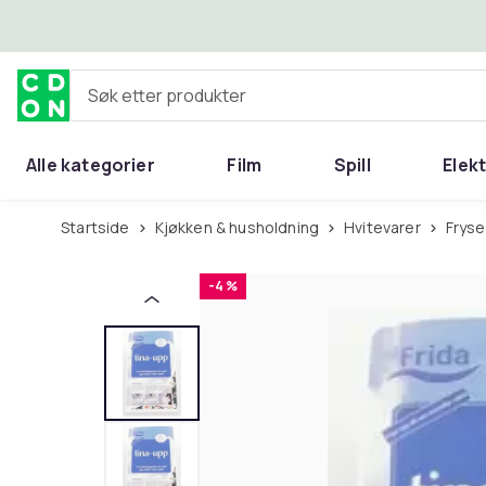
Hopp til hovedinnhold
Søk etter produkter
Alle kategorier
Film
Spill
Elek
Startside
Kjøkken & husholdning
Hvitevarer
Frys
-4 %