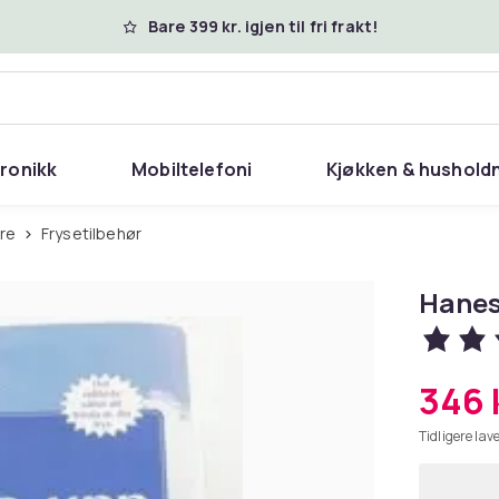
Bare 399 kr. igjen til fri frakt!
tronikk
Mobiltelefoni
Kjøkken & hushold
ere
Frysetilbehør
Hanes
346 
Tidligere lave