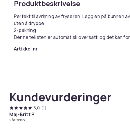
Produktbeskrivelse
Perfekt til avriming av fryseren. Legg en på bunnen av
uten å dryppe.
2-pakning
Denne teksten er automatisk oversatt, og det kan fo
Artikkel nr.
Produktsikkerhetsinformasjon
Kundevurderinger
5,0
(1)
Maj-Britt P
2 år siden