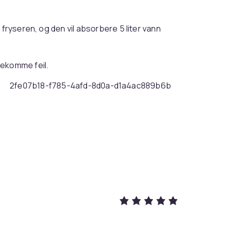
 fryseren, og den vil absorbere 5 liter vann
rekomme feil.
2fe07b18-f785-4afd-8d0a-d1a4ac889b6b