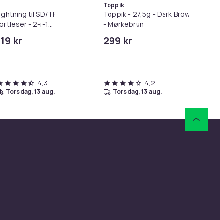
Toppik
ightning til SD/TF
Toppik - 27,5g - Dark Brown
Lø
ortleser - 2-i-1
- Mørkebrun
i 1
innekortadapter til
119 kr
299 kr
69
6
Phone/iPad
Tid
4,3
4,2
torsdag, 13 aug.
torsdag, 13 aug.