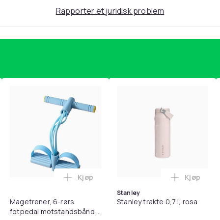
Rapporter et juridisk problem
Kjøp
Kjøp
, QC15, QC 2 AE 2, AE 2i, AE 2w, SoundTrue, SoundLink Black i 
teri AG10 / LR1130 / LR54 / 189 / 10-pakning PKcell i handlekur
Legg Magetrener, 6-rørs fotpedal mots
Legg Stanl
Stanley
Magetrener, 6-rørs
Stanley trakte 0,7 l, rosa
fotpedal motstandsbånd -