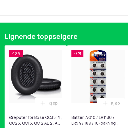
Lignende toppselgere
-10 %
-7 %
Kjøp
Kjøp
Legg Øreputer for Bose QC35 I/II, QC25
Legg Bat
Øreputer for Bose QC35 I/II,
Batteri AG10 / LR1130 /
QC25, QC15, QC 2 AE 2, AE
LR54 / 189 / 10-pakning