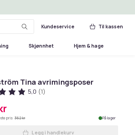
Kundeservice
Til kassen
ning
Skjønnhet
Hjem & hage
tröm Tina avrimingsposer
5,0
(1)
kr
ste pris:
362 kr
På lager
Legg i handlekurv