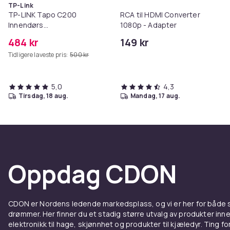
TP-Link
TP-LINK Tapo C200
RCA til HDMI Converter
Innendørs
1080p - Adapter
overvåkningskamera
484 kr
149 kr
Tidligere laveste pris:
500 kr
5,0
4,3
tirsdag, 18 aug.
mandag, 17 aug.
Oppdag CDON
CDON er Nordens ledende markedsplass, og vi er her for både
drømmer. Her finner du et stadig større utvalg av produkter inne
elektronikk til hage, skjønnhet og produkter til kjæledyr. Ting for 