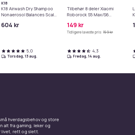
K18
K18 Airwash Dry Shampoo
Tilbehør 8 deler Xiaomi
L
Nonaerosol Balances Scalp
Roborock S5 Max/S6
K
& Controls Excess Oil
Pure/S6
M
604 kr
149 kr
MAXV/S50/S51/S55/S5/S60/S65/S
i
Tidligere laveste pris:
159 kr
5,0
4,3
torsdag, 13 aug.
fredag, 14 aug.
 små hverdagsbehov og store
n alt fra gaming, leker og
livet, rett og slett.