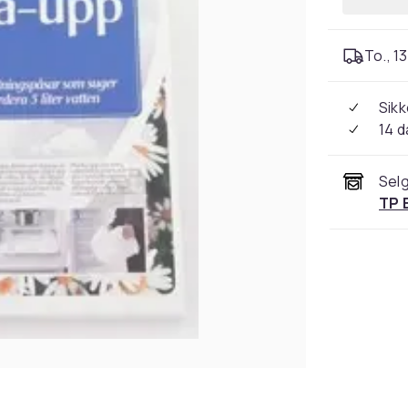
To., 13
Sikk
14 d
Selg
TP 