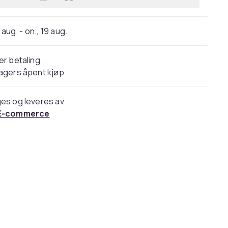
Legg Haneström Tina avrimingspose
 aug. - on., 19 aug.
er betaling
agers åpent kjøp
es og leveres av
E-commerce