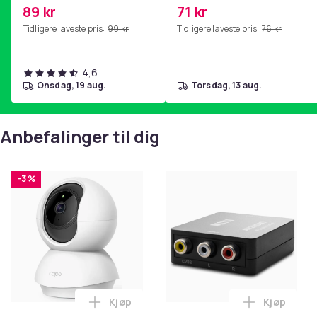
2i, AE 2w, SoundTrue,
PKcell
89 kr
71 kr
SoundLink Black
Tidligere laveste pris:
99 kr
Tidligere laveste pris:
76 kr
4,6
onsdag, 19 aug.
torsdag, 13 aug.
Anbefalinger til dig
-3 %
Kjøp
Kjøp
Legg TP-LINK Tapo C200 Innendørs over
Legg RCA t