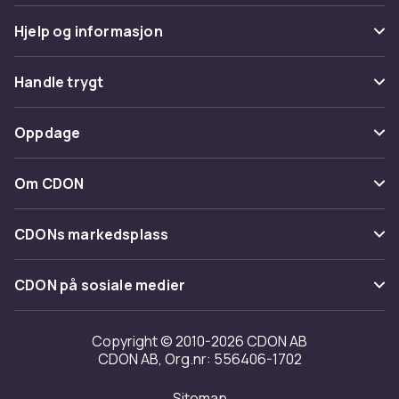
Hjelp og informasjon
Vanlige spørsmål
Handle trygt
Spor pakke
Betaling
Oppdage
Angre & returner her
Levering
Kategorier
Kontakt oss
Om CDON
Vilkår & policy
Varemerker
Om oss
Tilbakekallinger
CDONs markedsplass
Guider
Kundeanmeldelser
Merchant Help Center
CDON på sosiale medier
Jobbe på CDON
Investor relations
Copyright © 2010-2026 CDON AB
CDON AB, Org.nr: 556406-1702
Tilgjengelighet
Sitemap