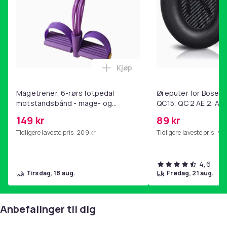
Artikkel nr.
7f590938-55e7-4f8e-9bb4-112374cf84f7
Produktsikkerhetsinformasjon
Kjøp
Legg Magetrener, 6-rørs fotp
Magetrener, 6-rørs fotpedal
Øreputer for Bose QC
motstandsbånd - mage- og
QC15, QC 2 AE 2, AE 
kjernetrening, yoga og
SoundTrue, SoundLin
149 kr
89 kr
hjemmegymnastikk Purple
Tidligere laveste pris:
209 kr
Tidligere laveste pris:
99 
4,6
tirsdag, 18 aug.
fredag, 21 aug.
Anbefalinger til dig