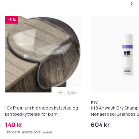
-8 %
Kjøp
Legg 10x Premium hjørnebeskytt
K18
10x Premium hjørnebeskyttelse og
K18 Airwash Dry Sham
kantbeskyttelse for barn
Nonaerosol Balances S
Controls Excess Oil
140 kr
604 kr
Tidligere laveste pris:
153 kr