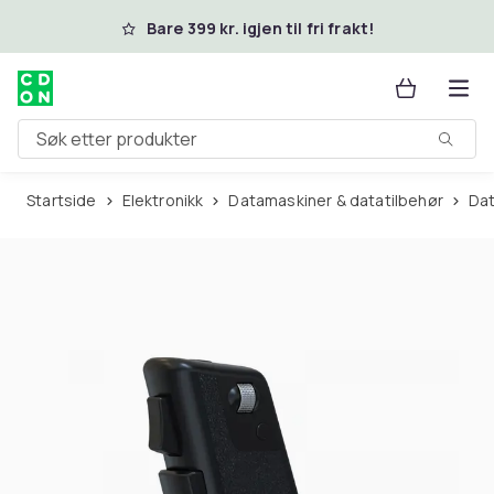
Hopp til hovedinnhold
Bare 399 kr. igjen til fri frakt!
Søk etter produkter
Startside
Elektronikk
Datamaskiner & datatilbehør
Da