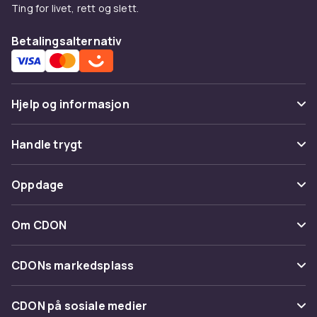
Ting for livet, rett og slett.
Betalingsalternativ
Hjelp og informasjon
Vanlige spørsmål
Handle trygt
Spor pakke
Betaling
Oppdage
Angre & returner her
Levering
Kategorier
Kontakt oss
Om CDON
Vilkår & policy
Varemerker
Om oss
Tilbakekallinger
CDONs markedsplass
Guider
Kundeanmeldelser
Merchant Help Center
CDON på sosiale medier
Jobbe på CDON