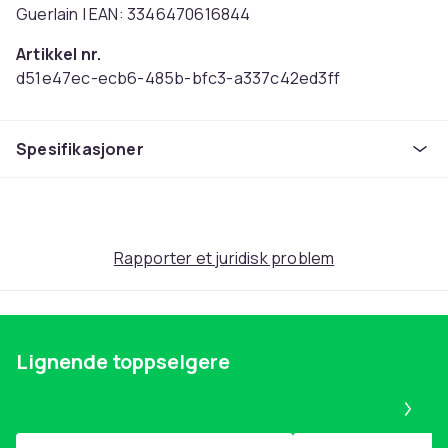
Guerlain | EAN: 3346470616844
Artikkel nr.
d51e47ec-ecb6-485b-bfc3-a337c42ed3ff
Produktsikkerhetsinformasjon
Spesifikasjoner
Rapporter et juridisk problem
Lignende toppselgere
Pa