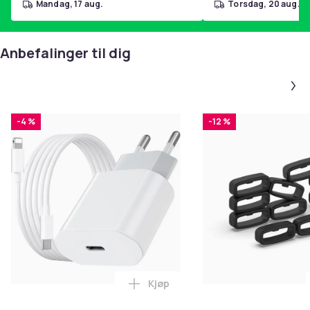
mandag, 17 aug.
torsdag, 20 aug.
Anbefalinger til dig
-4 %
-12 %
Kjøp
Legg iPhone Hurtiglader USB-C 