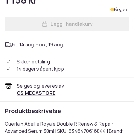
1 158 kr
Få igjen
Legg i handlekurv
Legg Guerlain Abeille Roya
Fr., 14 aug. - on., 19 aug.
Sikker betaling
14 dagers åpent kjøp
Selges og leveres av
CS MEGASTORE
Produktbeskrivelse
Guerlain Abeille Royale Double R Renew & Repair
Advanced Serum 30ml | SKU: 3346470616844 | Brand: