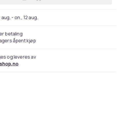
Legg Gråmelert kjølebag med alumi
 aug. - on., 12 aug.
er betaling
agers åpent kjøp
es og leveres av
shop.no