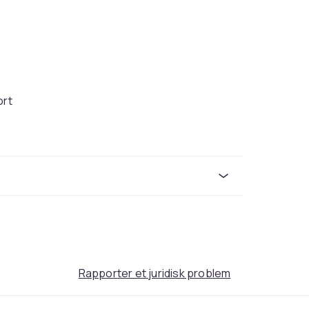
ort
e maten kald og frisk på når du er ute og
uren lenge, avhengig av type mat og
n enkel å bære og har nok plass til både
nge reiser og utflukter med barn.
Rapporter et juridisk problem