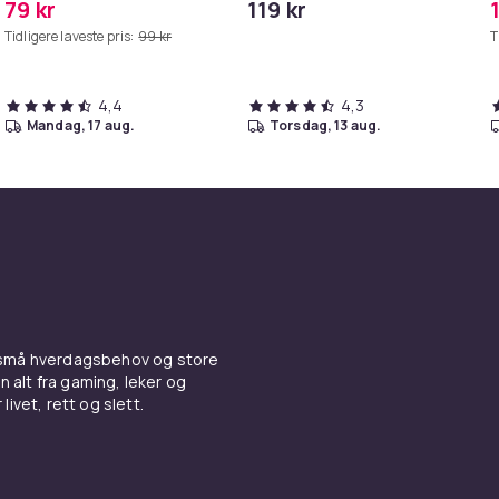
79 kr
119 kr
Grå
iPhone/iPad
Tidligere laveste pris:
99 kr
T
4,4
4,3
mandag, 17 aug.
torsdag, 13 aug.
 små hverdagsbehov og store
n alt fra gaming, leker og
livet, rett og slett.