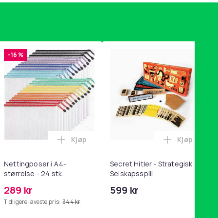
-16 %
Kjøp
Kjøp
handlekurven
tandsbånd - mage- og kjernetrening, yoga og hjemmegymnastik
ri AG10 / LR1130 / LR54 / 189 / 10-pakning PKcell i handlekurve
Legg Nettingposer i A4-størrelse - 24 stk.
Legg Secret
Nettingposer i A4-
Secret Hitler - Strategisk
størrelse - 24 stk.
Selskapsspill
289 kr
599 kr
Tidligere laveste pris:
344 kr