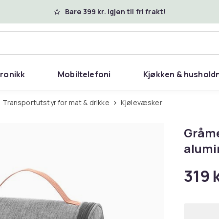
Bare 399 kr. igjen til fri frakt!
tronikk
Mobiltelefoni
Kjøkken & hushold
Transportutstyr for mat & drikke
Kjølevæsker
Gråme
alumi
319 