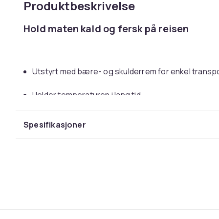
Produktbeskrivelse
Hold maten kald og fersk på reisen
Utstyrt med bære- og skulderrem for enkel transp
Holder temperaturen i lang tid
Perfekt for piknik og lange reiser
Spesifikasjoner
Den gråmelerte kjølevesken er den beste måten å hold
reiser. Kjølevesken er designet for å holde temperat
værforhold. Med både bære- og skulderstropper er de
mat og drikke, noe som gjør den ideell for pikniker, la