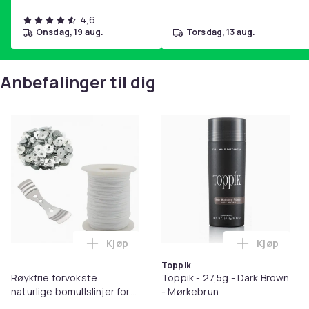
4,6
onsdag, 19 aug.
torsdag, 13 aug.
Anbefalinger til dig
Kjøp
Kjøp
Legg Røykfrie forvokste naturlige bomull
Legg Toppi
Toppik
Røykfrie forvokste
Toppik - 27,5g - Dark Brown
naturlige bomullslinjer for
- Mørkebrun
lysproduksjon