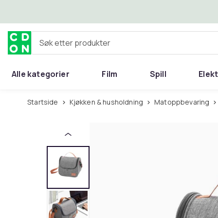
Hopp til hovedinnhold
Søk etter produkter
Alle kategorier
Film
Spill
Elek
Startside
Kjøkken & husholdning
Matoppbevaring