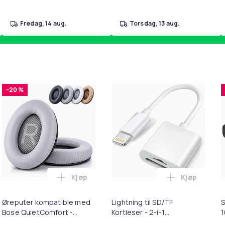
fredag, 14 aug.
torsdag, 13 aug.
-20 %
Kjøp
Kjøp
slinjer for lysproduksjon i handlekurven
k - 27,5g - Dark Brown - Mørkebrun i handlekurven
Legg Øreputer kompatible med Bose Quie
Legg Lightni
Øreputer kompatible med
Lightning til SD/TF
S
Bose QuietComfort -
Kortleser - 2-i-1
QC35/QC25/QC15/AE2 -
Minnekortadapter til