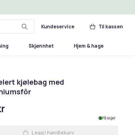
Kundeservice
Til kassen
ning
Skjønnhet
Hjem & hage
lert kjølebag med
niumsfôr
kr
På lager
Legg i handlekurv