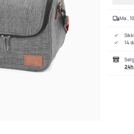
Ma., 10
Sikk
14 d
Selg
24h