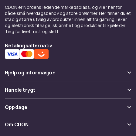
CDON er Nordens ledende markedsplass, og vi er her for
både små hverdagsbehov og store drømmer. Her finner du et
stadig større utvalg av produkter innen alt fra gaming, leker
og elektronikk til hage, skjønnhet og produkter til kjæledyr.
Ting for livet, rett og slett.
Betalingsalternativ
Hjelp og informasjon
Vanlige spørsmål
Handle trygt
Spor pakke
Betaling
Oppdage
Angre & returner her
Levering
Kategorier
Kontakt oss
Om CDON
Vilkår & policy
Varemerker