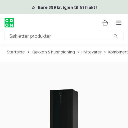
Hopp til hovedinnhold
Bare 399 kr. igjen til fri frakt!
Søk etter produkter
Startside
Kjøkken & husholdning
Hvitevarer
Kombinert