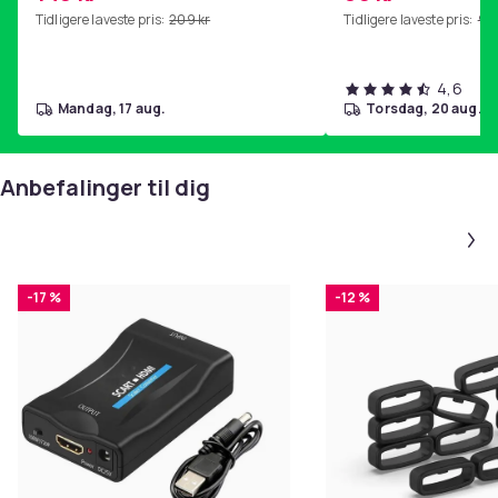
Tidligere laveste pris:
209 kr
Tidligere laveste pris:
99 
4,6
mandag, 17 aug.
torsdag, 20 aug.
Anbefalinger til dig
-17 %
-12 %