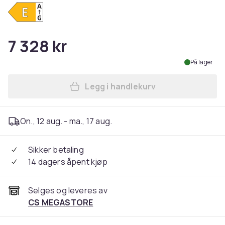
7 328 kr
På lager
Legg i handlekurv
Legg Gorenje NRK6192ABK4 - K
On., 12 aug. - ma., 17 aug.
Sikker betaling
14 dagers åpent kjøp
Selges og leveres av
CS MEGASTORE