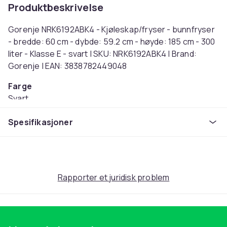
Produktbeskrivelse
Gorenje NRK6192ABK4 - Kjøleskap/fryser - bunnfryser
- bredde: 60 cm - dybde: 59.2 cm - høyde: 185 cm - 300
liter - Klasse E - svart | SKU: NRK6192ABK4 | Brand:
Gorenje | EAN: 3838782449048
Farge
Svart
Lydnivå (dB)
Spesifikasjoner
38
Effekt
10
Vekt
59
Rapporter et juridisk problem
Artikkel nr.
6a549b90-a0b2-442f-af79-d7ae67ee4f2c
Produktsikkerhetsinformasjon