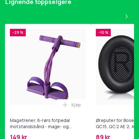
Lignende toppselgere
Pa
-29 %
-10 %
Kjøp
Legg Magetrener, 6-rørs fotp
Magetrener, 6-rørs fotpedal
Øreputer for Bose QC
motstandsbånd - mage- og
QC15, QC 2 AE 2, AE 
kjernetrening, yoga og
SoundTrue, SoundLin
149 kr
89 kr
hjemmegymnastikk Purple