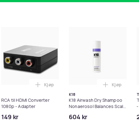
Kjøp
Kjøp
ortleser 2 kortspor SD, MicroSD 2xUSB-A 3.0 1xLightning UHS-
 Note Pro - Black i handlekurven
Legg RCA til HDMI Converter 1080p - Adap
Legg K18 Ai
K18
T
RCA til HDMI Converter
K18 Airwash Dry Shampoo
T
1080p - Adapter
Nonaerosol Balances Scalp
-
& Controls Excess Oil
149 kr
604 kr