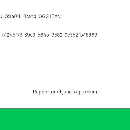
: GS4011 | Brand: GGS | EAN:
f4245f73-39c0-564b-9582-0c352fb48869
Rapporter et juridisk problem