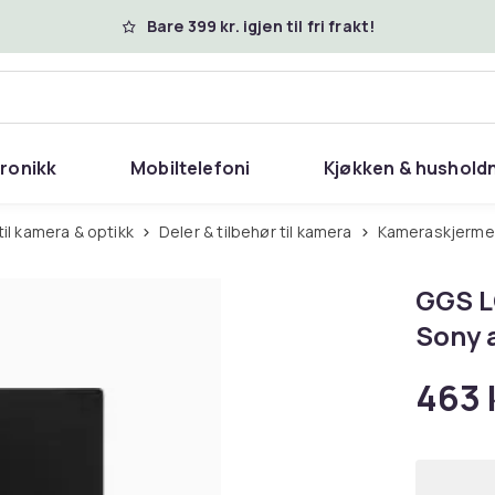
Bare 399 kr. igjen til fri frakt!
tronikk
Mobiltelefoni
Kjøkken & hushold
 til kamera & optikk
Deler & tilbehør til kamera
Kameraskjerme
GGS L
Sony 
463 