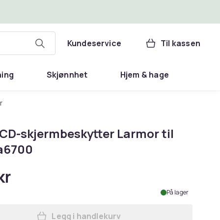
Kundeservice
Til kassen
ning
Skjønnhet
Hjem & hage
r
CD-skjermbeskytter Larmor til
a6700
kr
På lager
Legg i handlekurv