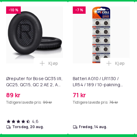
-10 %
-7 %
Kjøp
Kjøp
standsbånd - mage- og kjernetrening, yoga og hjemmegymnast
ærebrett i titan, antibakterielt skjærebrett, skjærebrett i rustf
Legg Øreputer for Bose QC35 I/II, QC25, 
Legg Batte
Øreputer for Bose QC35 I/II,
Batteri AG10 / LR1130 /
QC25, QC15, QC 2 AE 2, AE
LR54 / 189 / 10-pakning
2i, AE 2w, SoundTrue,
PKcell
89 kr
71 kr
SoundLink Black
Tidligere laveste pris:
99 kr
Tidligere laveste pris:
76 kr
4,6
torsdag, 20 aug.
fredag, 14 aug.