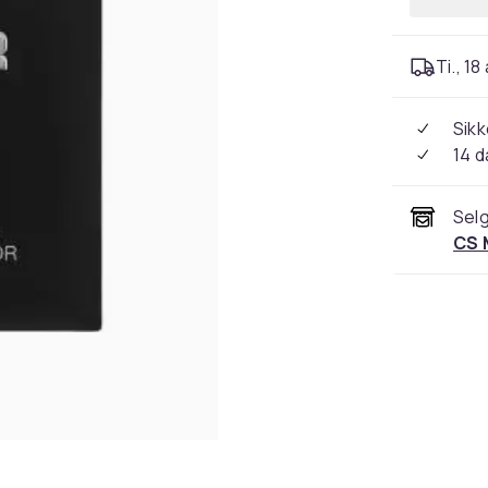
Ti., 18
Sikk
14 d
Selg
CS