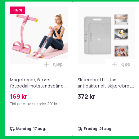
-16 %
Kjøp
Kjøp
Legg Magetrener, 6-rørs fotpedal mot
Legg Skj
Magetrener, 6-rørs
Skjærebrett i titan,
fotpedal motstandsbånd -
antibakterielt skjærebrett,
mage- og kjernetrening,
skjærebrett i rustfritt stål,
169 kr
372 kr
yoga og
BPA-fri (2 stk.)
Tidligere laveste pris:
201 kr
hjemmegymnastikk Pink
mandag, 17 aug.
fredag, 21 aug.