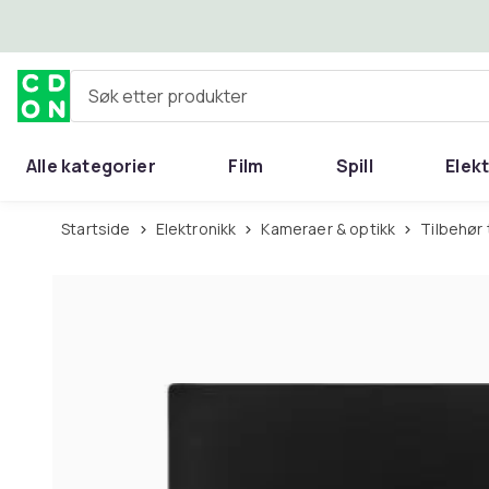
Hopp til hovedinnhold
Søk etter produkter
Alle kategorier
Film
Spill
Elek
Startside
Elektronikk
Kameraer & optikk
Tilbehør