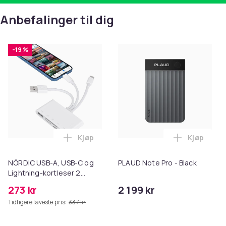
Anbefalinger til dig
-19 %
Kjøp
Kjøp
Legg NÖRDIC USB-A, USB-C og Lightning-k
Legg PLAUD
NÖRDIC USB-A, USB-C og
PLAUD Note Pro - Black
Lightning-kortleser 2
kortspor SD, MicroSD
273 kr
2 199 kr
2xUSB-A 3.0 1xLightning
Tidligere laveste pris:
337 kr
UHS-I