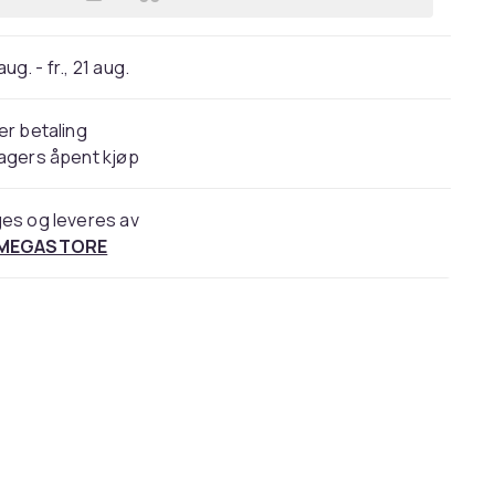
Legg GGS LCD-skjermbeskytter Larm
 aug. - fr., 21 aug.
er betaling
agers åpent kjøp
es og leveres av
 MEGASTORE