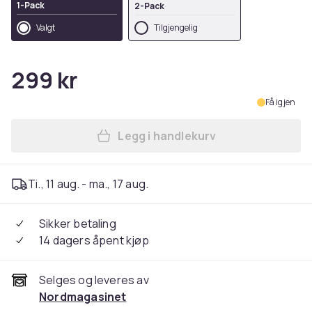
1-Pack
2-Pack
Valgt
Tilgjengelig
299 kr
Få igjen
Legg i handlekurv
Legg Fotballmål for Barn - 
Ti., 11 aug. - ma., 17 aug.
Sikker betaling
14 dagers åpent kjøp
Selges og leveres av
Nordmagasinet