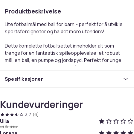
Produktbeskrivelse
Lite fotballmål med ball for barn - perfekt for å utvikle
sportsferdigheter og ha det moro utendørs!
Dette komplette fotballsettet inneholder alt som
trengs for en fantastisk spilleopplevelse: et robust
mål, en ball, en pumpe og jordspyd. Perfekt for unge
fotballentusiaster som ønsker å forbedre
ferdighetene sine og nyte sport utendørs. Med et
Spesifikasjoner
slitesterkt nett som tåler selv de hardeste skuddene,
kan barna trene og spille uten bekymringer. De
medfølgende jordspyd gjør det enkelt å sikre målet på
Kundevurderinger
forskjellige underlag som gress, sand eller jord, og gir
stabilitet under spillet.
3,7
(6)
Ulla
Dette målet er lett å montere og demontere, noe som
ett år siden
gjør det praktisk å ta med på reiser eller oppbevare når
Lorena