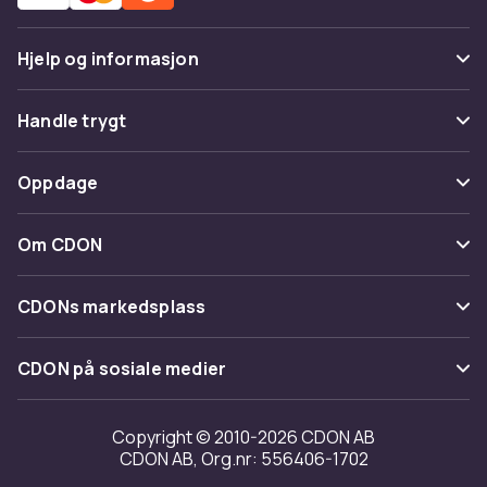
Hjelp og informasjon
Vanlige spørsmål
Handle trygt
Spor pakke
Betaling
Oppdage
Angre & returner her
Levering
Kategorier
Kontakt oss
Om CDON
Vilkår & policy
Varemerker
Om oss
Tilbakekallinger
CDONs markedsplass
Guider
Kundeanmeldelser
Merchant Help Center
CDON på sosiale medier
Jobbe på CDON
Investor relations
Copyright © 2010-2026 CDON AB
CDON AB, Org.nr: 556406-1702
Tilgjengelighet