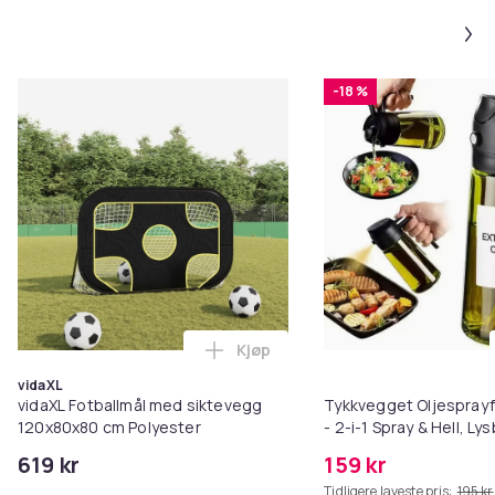
-18 %
Kjøp
Legg vidaXL Fotballmål med sik
vidaXL
vidaXL Fotballmål med siktevegg
Tykkvegget Oljesprayfl
120x80x80 cm Polyester
- 2-i-1 Spray & Hell, L
Black
619 kr
159 kr
Tidligere laveste pris:
195 kr