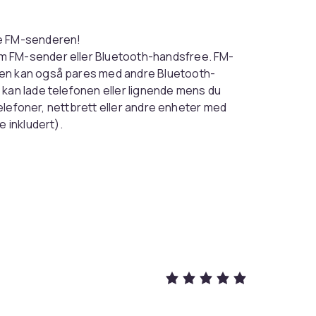
ne FM-senderen!
m FM-sender eller Bluetooth-handsfree. FM-
den kan også pares med andre Bluetooth-
 kan lade telefonen eller lignende mens du
ttelefoner, nettbrett eller andre enheter med
e inkludert).
trømming av Spotify eller annen musikk til
or samtaler og en knapp for å svare/legge
a Bluetooth
oid
 å trykke på en knapp
lt 32G