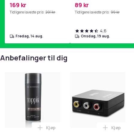
mage- og kjernetrening,
2i, AE 2w, SoundTrue,
Produktsikkerhetsinformasjon
169 kr
89 kr
yoga og
SoundLink Black
Tidligere laveste pris:
201 kr
Tidligere laveste pris:
99 kr
hjemmegymnastikk Pink
4,6
fredag, 14 aug.
onsdag, 19 aug.
Anbefalinger til dig
Kjøp
Kjøp
Legg Toppik - 27,5g - Dark Brown - Mørk
Legg RCA t