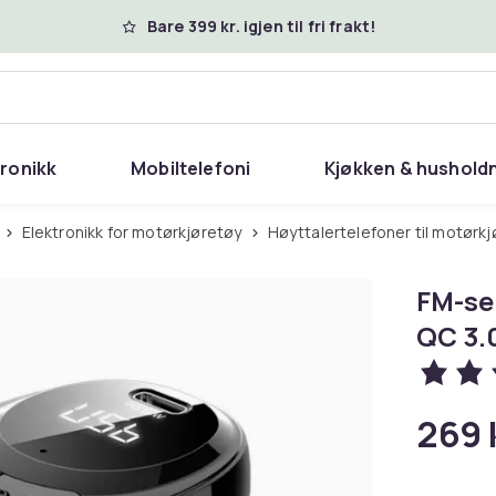
Bare 399 kr. igjen til fri frakt!
tronikk
Mobiltelefoni
Kjøkken & hushold
Elektronikk for motørkjøretøy
Høyttalertelefoner til motørk
FM-se
QC 3.
269 