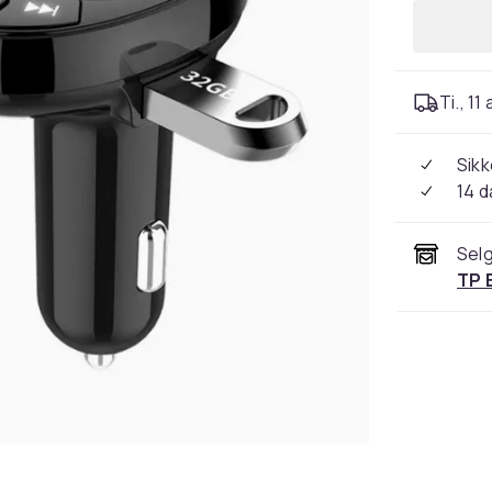
Ti., 11
Sikk
14 d
Selg
TP 