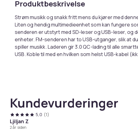
Produktbeskrivelse
Strøm musikk og snakk fritt mens du kjører med den
Liten og hendig multimedieenhet som kan fungere so
senderen er utstyrt med SD-leser og USB-leser, og 
enheter. FM-senderen har to USB-utganger, slik at du
spiller musikk. Laderen gir 3.0 QC-lading til alle smar
USB. Koble til med en hvilken som helst USB-kabel (ikk
Fungerer med iPhone, Android m.m. og er perfekt for s
bilens lydsystem. Enheten har en innebygd mikrofon f
på.
Produktfunksjoner:
Spill av telefon og lyd til bilens FM-stereoanlegg vi
Kundevurderinger
Håndfrie samtaler for sikker kjøring
Kompatibel med Siri/Google Assistant for iOS/Andr
5,0
(1)
Bassforsterkning lar deg legge til dypere bass ved
Ljiljan Z
Støtte for U-avspilling av musikkfunksjon, maksima
2 år siden
Stor LED-skjerm