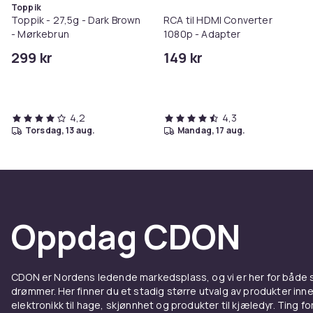
Toppik
Toppik - 27,5g - Dark Brown
RCA til HDMI Converter
- Mørkebrun
1080p - Adapter
299 kr
149 kr
4,2
4,3
torsdag, 13 aug.
mandag, 17 aug.
Oppdag CDON
CDON er Nordens ledende markedsplass, og vi er her for både
drømmer. Her finner du et stadig større utvalg av produkter inne
elektronikk til hage, skjønnhet og produkter til kjæledyr. Ting for 