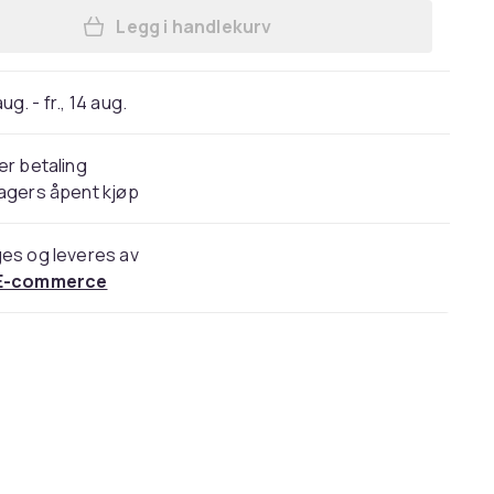
Legg i handlekurv
Legg FM-sender med Bluetooth hand
 aug. - fr., 14 aug.
er betaling
agers åpent kjøp
es og leveres av
E-commerce