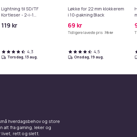
Lightning til SD/TF
Løkke for 22 mm klokkerem
H
Kortleser - 2-i-1
i 10-pakning Black
m
Minnekortadapter til
119 kr
69 kr
iPhone/iPad
Tidligere laveste pris:
78 kr
T
4,3
4,5
torsdag, 13 aug.
onsdag, 19 aug.
 små hverdagsbehov og store
n alt fra gaming, leker og
livet, rett og slett.