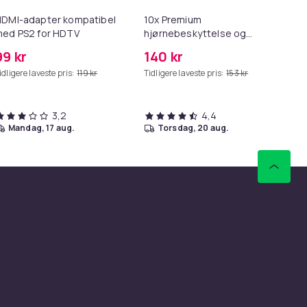
DMI-adapter kompatibel
10x Premium
Ers
ed PS2 for HDTV
hjørnebeskyttelse og
Sp
kantbeskyttelse for barn
99 kr
140 kr
2
idligere laveste pris:
119 kr
Tidligere laveste pris:
153 kr
3,2
4,4
mandag, 17 aug.
torsdag, 20 aug.