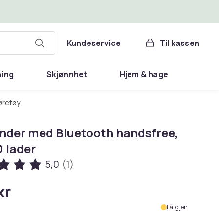
Kundeservice
Til kassen
ning
Skjønnhet
Hjem & hage
jøretøy
nder med Bluetooth handsfree,
0 lader
5,0
(1)
kr
Få igjen