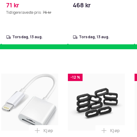
PKcell
71 kr
468 kr
Tidligere laveste pris:
76 kr
torsdag, 13 aug.
torsdag, 13 aug.
-12 %
Kjøp
Kjøp
ebrun i handlekurven
il HDMI Converter 1080p - Adapter i handlekurven
Legg Lightning til SD/TF Kortleser - 2-i-1
Legg Løkke 